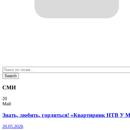
СМИ
20
Май
Знать, любить, гордиться! «Квартирник НТВ У 
20.05.2026