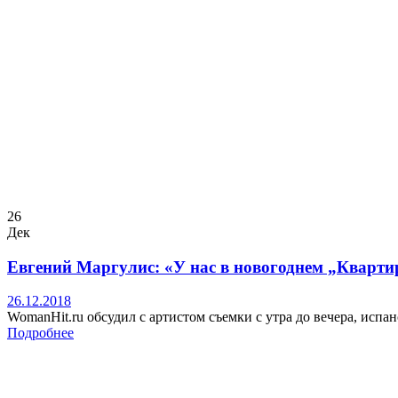
26
Дек
Евгений Маргулис: «У нас в новогоднем „Квартир
26.12.2018
WomanHit.ru обсудил с артистом съемки с утра до вечера, исп
Подробнее