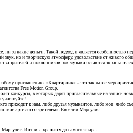
е, ни за какие деньги. Такой подход и является особенностью п
 звук, но и творческую атмосферу, удовольствие от живого общ
ства зрителей и поклонников рок музыки остаются экраны телев
собому приглашению. «Квартирник» – это закрытое мероприятие, 
гентства Free Motion Group.
водят конкурсы, в которых дарят пригласительные на запись но
и участвуйте!
кто приходит к нам, либо друзья музыкантов, либо мои, либо съ
ействие артиста со зрителем». Евгений Маргулис.
й Маргулис. Интрига хранится до самого эфира.