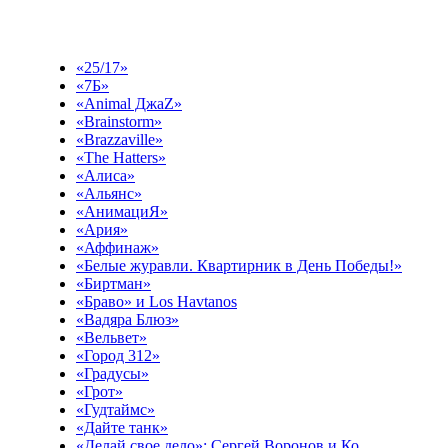
Выберите эфир
«25/17»
«7Б»
«Animal ДжаZ»
«Brainstorm»
«Brazzaville»
«The Hatters»
«Алиса»
«Альянс»
«АнимациЯ»
«Ария»
«Аффинаж»
«Белые журавли. Квартирник в День Победы!»
«Биртман»
«Браво» и Los Havtanos
«Вадяра Блюз»
«Вельвет»
«Город 312»
«Градусы»
«Грот»
«Гудтаймс»
«Дайте танк»
«Делай свое дело»: Сергей Воронов и Ко