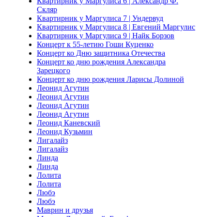
Квартирник у Маргулиса 6 | Александр Ф.
Скляр
Квартирник у Маргулиса 7 | Ундервуд
Квартирник у Маргулиса 8 | Евгений Маргулис
Квартирник у Маргулиса 9 | Найк Борзов
Концерт к 55-летию Гоши Куценко
Концерт ко Дню защитника Отечества
Концерт ко дню рождения Александра
Зарецкого
Концерт ко дню рождения Ларисы Долиной
Леонид Агутин
Леонид Агутин
Леонид Агутин
Леонид Агутин
Леонид Каневский
Леонид Кузьмин
Лигалайз
Лигалайз
Линда
Линда
Лолита
Лолита
Любэ
Любэ
Маврин и друзья