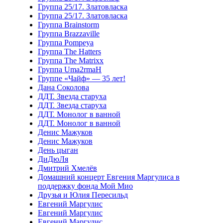
Группа 25/17. Златовласка
Группа 25/17. Златовласка
Группа Brainstorm
Группа Brazzaville
Группа Pompeya
Группа The Hatters
Группа The Matrixx
Группа Uma2rmaH
Группе «Чайф» — 35 лет!
Дана Соколова
ДДТ. Звезда старуха
ДДТ. Звезда старуха
ДДТ. Монолог в ванной
ДДТ. Монолог в ванной
Денис Мажуков
Денис Мажуков
День цыган
ДиДюЛя
Дмитрий Хмелёв
Домашний концерт Евгения Маргулиса в
поддержку фонда Мой Мио
Друзья и Юлия Пересильд
Евгений Маргулис
Евгений Маргулис
Евгений Маргулис