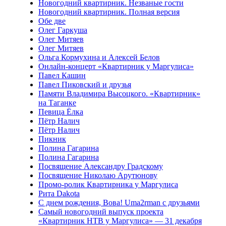
Новогодний квартирник. Незваные гости
Новогодний квартирник. Полная версия
Обе две
Олег Гаркуша
Олег Митяев
Олег Митяев
Ольга Кормухина и Алексей Белов
Онлайн-концерт «Квартирник у Маргулиса»
Павел Кашин
Павел Пиковский и друзья
Памяти Владимира Высоцкого. «Квартирник»
на Таганке
Певица Ёлка
Пётр Налич
Пётр Налич
Пикник
Полина Гагарина
Полина Гагарина
Посвящение Александру Градскому
Посвящение Николаю Арутюнову
Промо-ролик Квартирника у Маргулиса
Рита Dakota
С днем рождения, Вова! Uma2rman с друзьями
Самый новогодний выпуск проекта
«Квартирник НТВ у Маргулиса» — 31 декабря