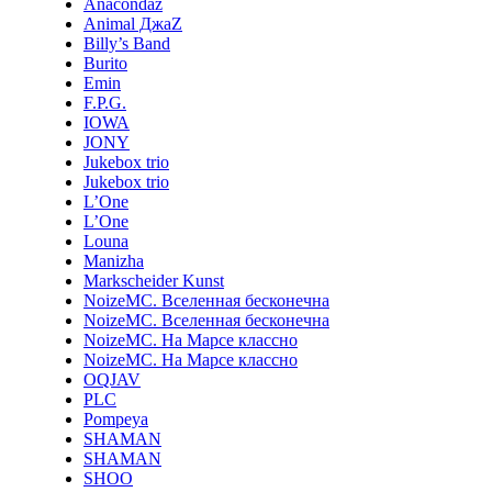
Anacondaz
Animal ДжаZ
Billy’s Band
Burito
Emin
F.P.G.
IOWA
JONY
Jukebox trio
Jukebox trio
L’One
L’One
Louna
Manizha
Markscheider Kunst
NoizeMC. Вселенная бесконечна
NoizeMC. Вселенная бесконечна
NoizeMC. На Марсе классно
NoizeMC. На Марсе классно
OQJAV
PLC
Pompeya
SHAMAN
SHAMAN
SHOO