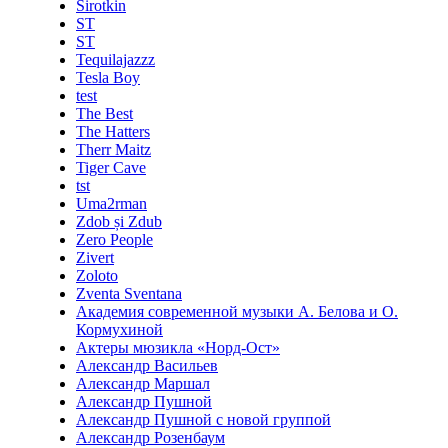
Sirotkin
ST
ST
Tequilajazzz
Tesla Boy
test
The Best
The Hatters
Therr Maitz
Tiger Cave
tst
Uma2rman
Zdob și Zdub
Zero People
Zivert
Zoloto
Zventa Sventana
Академия современной музыки А. Белова и О.
Кормухиной
Актеры мюзикла «Норд-Ост»
Александр Васильев
Александр Маршал
Александр Пушной
Александр Пушной с новой группой
Александр Розенбаум