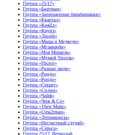
Группа «25/17»
Группа «Биртман»
Группа «Запрещенные барабанщики»
Группа «Квартал»
Группа «КняZz»
Группа «Круиз»
Группа «Лицей»
Группа «Маша и Медведи»
Группа «Мгзавреби»
Группа «Моя Мишель»
Группа «Мумий Тролль»
Группа «Пилот»
Группа «Разные люди»
Группа «Рондо»
Группа «Рондо»
Группа «Секрет»
Группа «Сплин»
Группа «Чайф»
Группа «Чиж & Co»
Группа «Therr Maitz»
Группа «Uma2rman»
Группа «Леприконсы»
Группа «Несчастный случай»
Группа «Серьга»
Группа 25/17. Вервольф