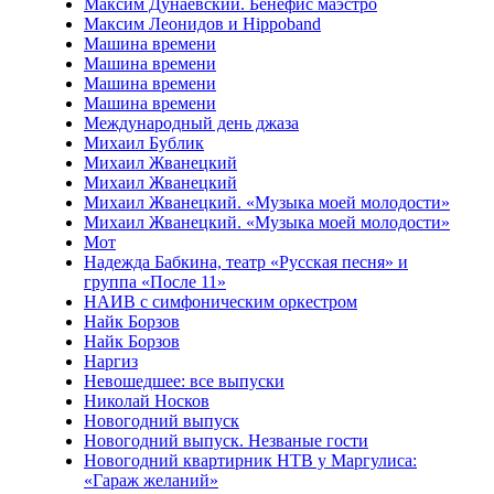
Максим Дунаевский. Бенефис маэстро
Максим Леонидов и Hippoband
Машина времени
Машина времени
Машина времени
Машина времени
Международный день джаза
Михаил Бублик
Михаил Жванецкий
Михаил Жванецкий
Михаил Жванецкий. «Музыка моей молодости»
Михаил Жванецкий. «Музыка моей молодости»
Мот
Надежда Бабкина, театр «Русская песня» и
группа «После 11»
НАИВ с симфоническим оркестром
Найк Борзов
Найк Борзов
Наргиз
Невошедшее: все выпуски
Николай Носков
Новогодний выпуск
Новогодний выпуск. Незваные гости
Новогодний квартирник НТВ у Маргулиса:
«Гараж желаний»