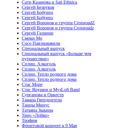
Сати Казанова и Sati Ethnica
Сергей Безруков
Сергей Бобунец
Сергей Бобунец
Сергей Воронов и группа CrossroadZ
Сергей Воронов и группа Crossroadz
Сергей Галанин
Смоки Мо
Сосо Павлиашвили
Специальный выпуск
Специальный выпуск «Больше чем
путешествие»
Сплин. Алкоголь
Сплин. Алкоголь
Сплин. Тепло родного дома
Сплин. Тепло родного дома
Стас Море
Стас Ярушин и МузLoft Band
Сурганова и Оркестр
Тамара Гвердцители
Танцы Минус
Татьяна Зыкина
Трио «Лойко»
Трофим
Фронтовой концерт к 9 Мая