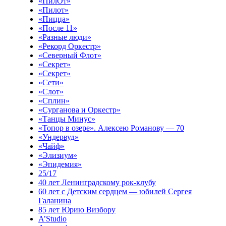
«ПилОт»
«Пилот»
«Пицца»
«После 11»
«Разные люди»
«Рекорд Оркестр»
«Северный Флот»
«Секрет»
«Секрет»
«Сети»
«Слот»
«Сплин»
«Сурганова и Оркестр»
«Танцы Минус»
«Топор в озере». Алексею Романову — 70
«Ундервуд»
«Чайф»
«Элизиум»
«Эпидемия»
25/17
40 лет Ленинградскому рок-клубу
60 лет с Детским сердцем — юбилей Сергея
Галанина
85 лет Юрию Визбору
A’Studio