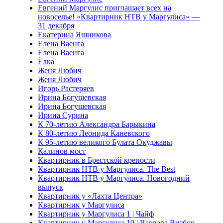
Евгений Маргулис приглашает всех на
новоселье! «Квартирник НТВ у Маргулиса» —
31 декабря
Екатерина Яшникова
Елена Ваенга
Елена Ваенга
Ёлка
Женя Любич
Женя Любич
Игорь Растеряев
Ирина Богушевская
Ирина Богушевская
Ирина Сурина
К 70-летию Александра Барыкина
К 80-летию Леонида Каневского
К 95-летию великого Булата Окуджавы
Калинов мост
Квартирник в Брестской крепости
Квартирник НТВ у Маргулиса. The Best
Квартирник НТВ у Маргулиса. Новогодний
выпуск
Квартирник у «Лахта Центра»
Квартирник у Маргулиса
Квартирник у Маргулиса 1 | Чайф
Квартирник у Маргулиса 10 | Варвара Визбор