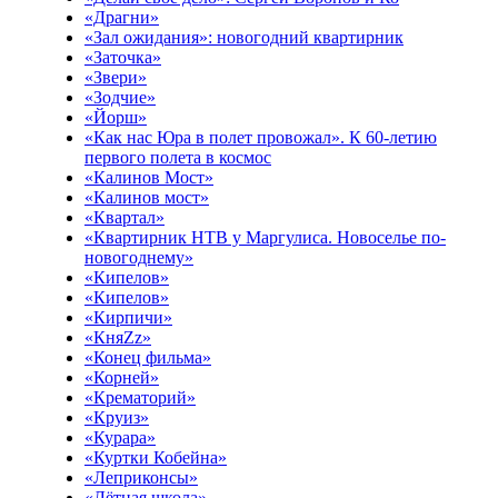
«Драгни»
«Зал ожидания»: новогодний квартирник
«Заточка»
«Звери»
«Зодчие»
«Йорш»
«Как нас Юра в полет провожал». К 60-летию
первого полета в космос
«Калинов Мост»
«Калинов мост»
«Квартал»
«Квартирник НТВ у Маргулиса. Новоселье по-
новогоднему»
«Кипелов»
«Кипелов»
«Кирпичи»
«КняZz»
«Конец фильма»
«Корней»
«Крематорий»
«Круиз»
«Курара»
«Куртки Кобейна»
«Леприконсы»
«Лётная школа»