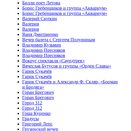
Билли поет Летова
Борис Гребенщиков и группа «Аквариум»
Борис Гребенщиков и группа «Аквариум»
Валерий Сюткин
Валерия
Валерия
Ваня Дмитриенко
Вечер балета с Сергеем Полуниным
Владимир Кузьмин
Владимир Пресняков
Владимир Пресняков
Вокруг спектакля «Саундтрек»
Вячеслав Бутусов и группы «Орден Славы»
Гарик Сукачёв
Гарик Сукачёв
Гарик Сукачёв и Александр Ф. Скляр, «Боцман
и Бродяга»
Горан Брегович
Горан Брегович
Город 312
Город 312
Гоша Куценко
Градусы
Григорий Лепс
Грузинский вечер