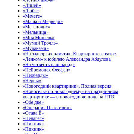
«Лицей»
«Любэ»
«Мачете»
«Маша и Медведи»
«Мегаполис»
«Мельница»
«Моя Мишель»
«Мумий Тролль»
«Мураками»
«На задворках памяти». Квартирник в театре
«Ленком» к юбилею Александра Абдулова
«На четверть наш народ»
«Нейромонах Феофан»
«Необарды»
«Нервы»
«Новогодний квартирник». Полная версия
«Новоселье по-новогоднему» на праздничном
квартирнике — в новогоднюю ночь на НТВ
«Обе две»
«Операция Пластилин»
«Отава Ё»
«Пелагея»
«Пикник»
«Пикник»