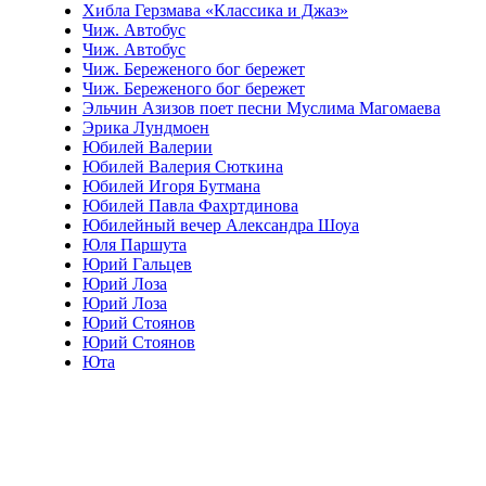
Хибла Герзмава «Классика и Джаз»
Чиж. Автобус
Чиж. Автобус
Чиж. Береженого бог бережет
Чиж. Береженого бог бережет
Эльчин Азизов поет песни Муслима Магомаева
Эрика Лундмоен
Юбилей Валерии
Юбилей Валерия Сюткина
Юбилей Игоря Бутмана
Юбилей Павла Фахртдинова
Юбилейный вечер Александра Шоуа
Юля Паршута
Юрий Гальцев
Юрий Лоза
Юрий Лоза
Юрий Стоянов
Юрий Стоянов
Юта