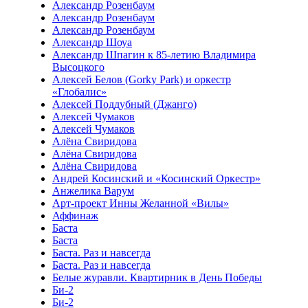
Александр Розенбаум
Александр Розенбаум
Александр Розенбаум
Александр Шоуа
Александр Шпагин к 85-летию Владимира
Высоцкого
Алексей Белов (Gorky Park) и оркестр
«Глобалис»
Алексей Поддубный (Джанго)
Алексей Чумаков
Алексей Чумаков
Алёна Свиридова
Алёна Свиридова
Алёна Свиридова
Андрей Косинский и «Косинский Оркестр»
Анжелика Варум
Арт-проект Инны Желанной «Вилы»
Аффинаж
Баста
Баста
Баста. Раз и навсегда
Баста. Раз и навсегда
Белые журавли. Квартирник в День Победы
Би-2
Би-2