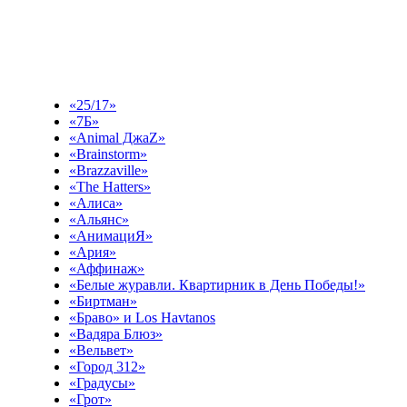
Выберите эфир
«25/17»
«7Б»
«Animal ДжаZ»
«Brainstorm»
«Brazzaville»
«The Hatters»
«Алиса»
«Альянс»
«АнимациЯ»
«Ария»
«Аффинаж»
«Белые журавли. Квартирник в День Победы!»
«Биртман»
«Браво» и Los Havtanos
«Вадяра Блюз»
«Вельвет»
«Город 312»
«Градусы»
«Грот»