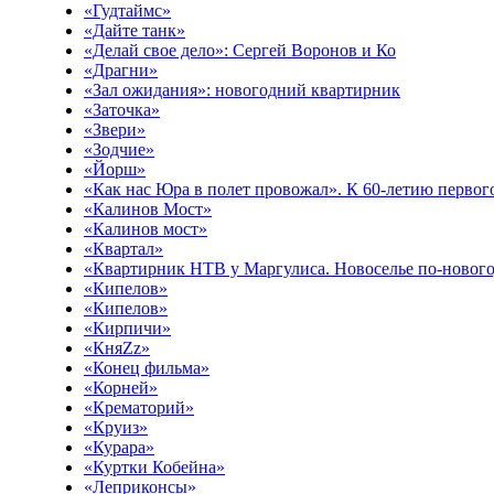
«Гудтаймс»
«Дайте танк»
«Делай свое дело»: Сергей Воронов и Ко
«Драгни»
«Зал ожидания»: новогодний квартирник
«Заточка»
«Звери»
«Зодчие»
«Йорш»
«Как нас Юра в полет провожал». К 60-летию первого
«Калинов Мост»
«Калинов мост»
«Квартал»
«Квартирник НТВ у Маргулиса. Новоселье по-новог
«Кипелов»
«Кипелов»
«Кирпичи»
«КняZz»
«Конец фильма»
«Корней»
«Крематорий»
«Круиз»
«Курара»
«Куртки Кобейна»
«Леприконсы»