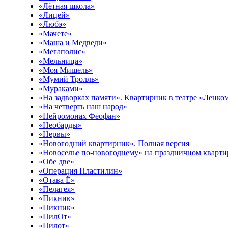
«Лётная школа»
«Лицей»
«Любэ»
«Мачете»
«Маша и Медведи»
«Мегаполис»
«Мельница»
«Моя Мишель»
«Мумий Тролль»
«Мураками»
«На задворках памяти». Квартирник в театре «Ленк
«На четверть наш народ»
«Нейромонах Феофан»
«Необарды»
«Нервы»
«Новогодний квартирник». Полная версия
«Новоселье по-новогоднему» на праздничном кварт
«Обе две»
«Операция Пластилин»
«Отава Ё»
«Пелагея»
«Пикник»
«Пикник»
«ПилОт»
«Пилот»