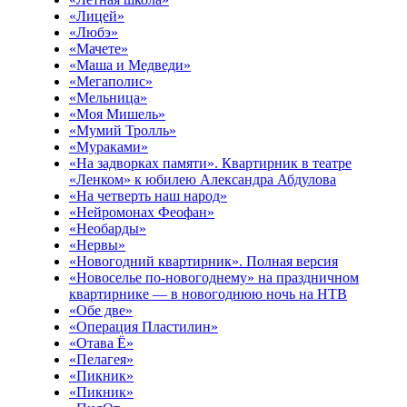
«Лицей»
«Любэ»
«Мачете»
«Маша и Медведи»
«Мегаполис»
«Мельница»
«Моя Мишель»
«Мумий Тролль»
«Мураками»
«На задворках памяти». Квартирник в театре
«Ленком» к юбилею Александра Абдулова
«На четверть наш народ»
«Нейромонах Феофан»
«Необарды»
«Нервы»
«Новогодний квартирник». Полная версия
«Новоселье по-новогоднему» на праздничном
квартирнике — в новогоднюю ночь на НТВ
«Обе две»
«Операция Пластилин»
«Отава Ё»
«Пелагея»
«Пикник»
«Пикник»