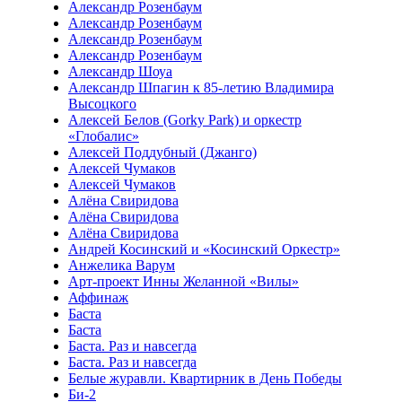
Александр Розенбаум
Александр Розенбаум
Александр Розенбаум
Александр Розенбаум
Александр Шоуа
Александр Шпагин к 85-летию Владимира
Высоцкого
Алексей Белов (Gorky Park) и оркестр
«Глобалис»
Алексей Поддубный (Джанго)
Алексей Чумаков
Алексей Чумаков
Алёна Свиридова
Алёна Свиридова
Алёна Свиридова
Андрей Косинский и «Косинский Оркестр»
Анжелика Варум
Арт-проект Инны Желанной «Вилы»
Аффинаж
Баста
Баста
Баста. Раз и навсегда
Баста. Раз и навсегда
Белые журавли. Квартирник в День Победы
Би-2