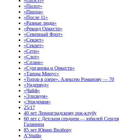
«ПилОт»
«Пилот»
«Пицца»
«После 11»
«Разные люди»
«Рекорд Оркестр»
«Северный Флот»
«Секрет»
«Секрет»
«Сети»
«Слот»
«Сплин»
«Сурганова и Оркестр»
«Танцы Минус»
«Топор в озере». Алексею Романову — 70
«Ундервуд»
«Чайф»
«Элизиум»
«Эпидемия»
25/17
40 лет Ленинградскому рок-клубу
60 лет с Детским сердцем — юбилей Сергея
Галанина
85 лет Юрию Визбору
A’Studio