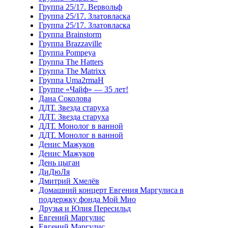
Группа 25/17. Вервольф
Группа 25/17. Златовласка
Группа 25/17. Златовласка
Группа Brainstorm
Группа Brazzaville
Группа Pompeya
Группа The Hatters
Группа The Matrixx
Группа Uma2rmaH
Группе «Чайф» — 35 лет!
Дана Соколова
ДДТ. Звезда старуха
ДДТ. Звезда старуха
ДДТ. Монолог в ванной
ДДТ. Монолог в ванной
Денис Мажуков
Денис Мажуков
День цыган
ДиДюЛя
Дмитрий Хмелёв
Домашний концерт Евгения Маргулиса в
поддержку фонда Мой Мио
Друзья и Юлия Пересильд
Евгений Маргулис
Евгений Маргулис