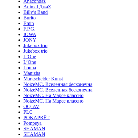
Anacondaz
Animal ДжаZ
Billy’s Band
Burito
Emin
F.P.G.
IOWA
JONY
Jukebox trio
Jukebox trio
L’One
L’One
Louna
Manizha
Markscheider Kunst
NoizeMC. Вселенная бесконечна
NoizeMC. Вселенная бесконечна
NoizeMC. На Марсе классно
NoizeMC. На Марсе классно
OQJAV
PLC
POKAPRЁT
Pompeya
SHAMAN
SHAMAN