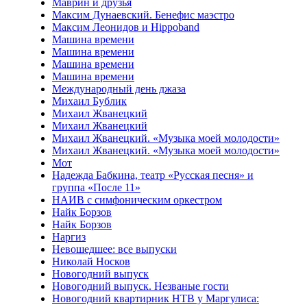
Маврин и друзья
Максим Дунаевский. Бенефис маэстро
Максим Леонидов и Hippoband
Машина времени
Машина времени
Машина времени
Машина времени
Международный день джаза
Михаил Бублик
Михаил Жванецкий
Михаил Жванецкий
Михаил Жванецкий. «Музыка моей молодости»
Михаил Жванецкий. «Музыка моей молодости»
Мот
Надежда Бабкина, театр «Русская песня» и
группа «После 11»
НАИВ с симфоническим оркестром
Найк Борзов
Найк Борзов
Наргиз
Невошедшее: все выпуски
Николай Носков
Новогодний выпуск
Новогодний выпуск. Незваные гости
Новогодний квартирник НТВ у Маргулиса: