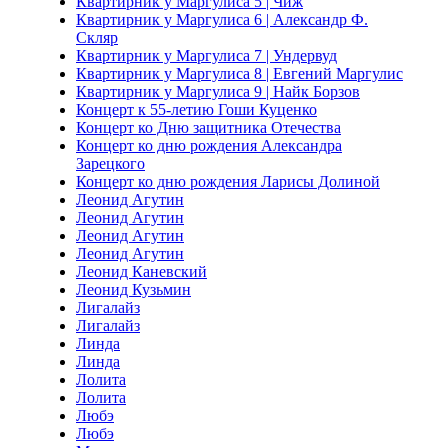
Квартирник у Маргулиса 5 | Чиж
Квартирник у Маргулиса 6 | Александр Ф.
Скляр
Квартирник у Маргулиса 7 | Ундервуд
Квартирник у Маргулиса 8 | Евгений Маргулис
Квартирник у Маргулиса 9 | Найк Борзов
Концерт к 55-летию Гоши Куценко
Концерт ко Дню защитника Отечества
Концерт ко дню рождения Александра
Зарецкого
Концерт ко дню рождения Ларисы Долиной
Леонид Агутин
Леонид Агутин
Леонид Агутин
Леонид Агутин
Леонид Каневский
Леонид Кузьмин
Лигалайз
Лигалайз
Линда
Линда
Лолита
Лолита
Любэ
Любэ