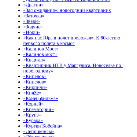
«Драгни»
«Зал ожидания»: новогодний квартирник
«Заточка»
«Звери»
«Зодчие»
«Йорш»
«Как нас Юра в полет провожал». К 60-летию
первого полета в космос
«Калинов Мост»
«Калинов мост»
«Квартал»
«Квартирник НТВ у Маргулиса. Новоселье по-
новогоднему»
«Кипелов»
«Кипелов»
«Кирпичи»
«КняZz»
«Конец фильма»
«Корней»
«Крематорий»
«Круиз»
«Курара»
«Куртки Кобейна»
«Леприконсы»
«Лётная школа»