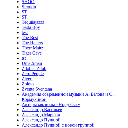
SHOO
Sirotkin
ST
ST
Tequilajazzz
Tesla Boy
test
The Best
The Hatters
Therr Maitz
Tiger Cave
tst
Uma2rman
Zdob și Zdub
Zero People
Zivert
Zoloto
Zventa Sventana
Академия современной музыки А. Белова и О.
Кормухиной
Актеры мюзикла «Норд-Ост»
Александр Васильев
Александр Маршал
Александр Пушной
Александр Пушной с новой группой