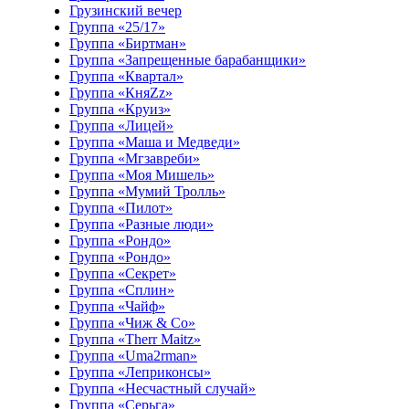
Грузинский вечер
Группа «25/17»
Группа «Биртман»
Группа «Запрещенные барабанщики»
Группа «Квартал»
Группа «КняZz»
Группа «Круиз»
Группа «Лицей»
Группа «Маша и Медведи»
Группа «Мгзавреби»
Группа «Моя Мишель»
Группа «Мумий Тролль»
Группа «Пилот»
Группа «Разные люди»
Группа «Рондо»
Группа «Рондо»
Группа «Секрет»
Группа «Сплин»
Группа «Чайф»
Группа «Чиж & Co»
Группа «Therr Maitz»
Группа «Uma2rman»
Группа «Леприконсы»
Группа «Несчастный случай»
Группа «Серьга»