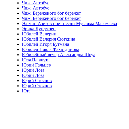
Чиж. Автобус
Чиж. Автобус
Чиж. Береженого бог бережет
Чиж. Береженого бог бережет
Эльчин Азизов поет песни Муслима Магомаева
Эрика Лундмоен
Юбилей Валерии
Юбилей Валерия Сюткина
Юбилей Игоря Бутмана
Юбилей Павла Фахртдинова
Юбилейный вечер Александра Шоуа
Юля Паршута
Юрий Гальцев
Юрий Лоза
Юрий Лоза
Юрий Стоянов
Юрий Стоянов
Юта
Отзывы к эфиру Самый новогодний