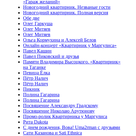
«Гараж желаний»
Новогодний квартирник. Незваные гости
Новогодний квартирник. Полная версия
Обе две
Олег Гаркуша
Олег Митяев
Олег Митяев
Ольга Кормухина и Алексей Белов
Онлайн-концерт «Квартирник у Маргулиса»
Павел Кашин
Павел Пиковский и друзья
Памяти Владимира Высоцкого. «Квартирник»
на Таганке
Певица Ёлка
Пётр Налич
Пётр Налич
Пикник
Полина Гагарина
Полина Гагарина
Посвящение Александру Градскому
Посвящение Николаю Арутюнову
Промо-ролик Квартирника у Маргулиса
Рита Dakota
С днем рождения, Вова! Uma2rman с друзьями
Сати Казанова и Sati Ethnica