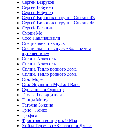
Сергей Безруков
Сергей Бобунец
Сергей Бобунец
Сергей Воронов и группа CrossroadZ
Сергей Воронов и группа Crossroadz
Сергей Галанин
Смоки Мо
Сосо Павлиашвили
Специальный выпуск
Специальный выпуск «Больше чем
путешествие»
Сплин. Алкоголь
Сплин. Алкоголь
Сплин. Тепло родного дома
Сплин. Тепло родного дома
Стас Море
Стас Ярушин и МузLoft Band
Сурганова и Оркестр
Тамара Гвердцители
Танцы Минус
Татьяна Зыкина
Трио «Лойко»
Трофим
Фронтовой концерт к 9 Мая
Хибла Герзмава «Классика и Джаз»