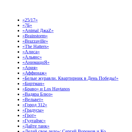
Выберите эфир
«25/17»
«7Б»
«Animal ДжаZ»
«Brainstorm»
«Brazzaville»
«The Hatters»
«Алиса»
«Альянс»
«АнимациЯ»
«Ария»
«Аффинаж»
«Белые журавли. Квартирник в День Победы!»
«Биртман»
«Браво» и Los Havtanos
«Вадяра Блюз»
«Вельвет»
«Город 312»
«Градусы»
«Грот»
«Гудтаймс»
«Дайте танк»
«Делай свое дело»: Сергей Воронов и Ко