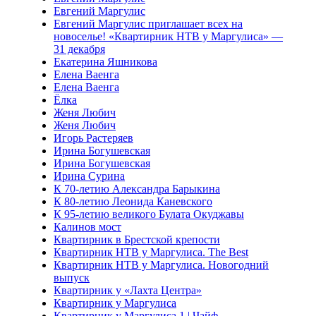
Евгений Маргулис
Евгений Маргулис приглашает всех на
новоселье! «Квартирник НТВ у Маргулиса» —
31 декабря
Екатерина Яшникова
Елена Ваенга
Елена Ваенга
Ёлка
Женя Любич
Женя Любич
Игорь Растеряев
Ирина Богушевская
Ирина Богушевская
Ирина Сурина
К 70-летию Александра Барыкина
К 80-летию Леонида Каневского
К 95-летию великого Булата Окуджавы
Калинов мост
Квартирник в Брестской крепости
Квартирник НТВ у Маргулиса. The Best
Квартирник НТВ у Маргулиса. Новогодний
выпуск
Квартирник у «Лахта Центра»
Квартирник у Маргулиса
Квартирник у Маргулиса 1 | Чайф