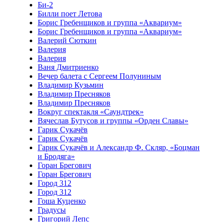
Би-2
Билли поет Летова
Борис Гребенщиков и группа «Аквариум»
Борис Гребенщиков и группа «Аквариум»
Валерий Сюткин
Валерия
Валерия
Ваня Дмитриенко
Вечер балета с Сергеем Полуниным
Владимир Кузьмин
Владимир Пресняков
Владимир Пресняков
Вокруг спектакля «Саундтрек»
Вячеслав Бутусов и группы «Орден Славы»
Гарик Сукачёв
Гарик Сукачёв
Гарик Сукачёв и Александр Ф. Скляр, «Боцман
и Бродяга»
Горан Брегович
Горан Брегович
Город 312
Город 312
Гоша Куценко
Градусы
Григорий Лепс