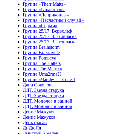
Группа «Therr Maitz»
Группа «Uma2rman»
Группа «Леприконсы»
Группа «Несчастный случай»
Группа «Серьга»
Группа 25/17. Вервольф
Группа 25/17. Златовласка
Группа 25/17. Златовласка
Группа Brainstorm
Группа Brazzaville
Группа Pompeya
Группа The Hatters
Группа The Matrixx
Группа Uma2rmaH
Группе «Чайф» — 35 лет!
Дана Соколова
ДДТ. Звезда старуха
ДДТ. Звезда старуха
ДДТ. Монолог в ванной
ДДТ. Монолог в ванной
Денис Мажуков
Денис Мажуков
День цыган
ДиДюЛя
Дмитрий Хмелёв