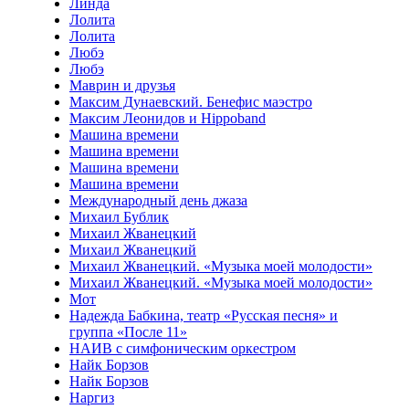
Линда
Лолита
Лолита
Любэ
Любэ
Маврин и друзья
Максим Дунаевский. Бенефис маэстро
Максим Леонидов и Hippoband
Машина времени
Машина времени
Машина времени
Машина времени
Международный день джаза
Михаил Бублик
Михаил Жванецкий
Михаил Жванецкий
Михаил Жванецкий. «Музыка моей молодости»
Михаил Жванецкий. «Музыка моей молодости»
Мот
Надежда Бабкина, театр «Русская песня» и
группа «После 11»
НАИВ с симфоническим оркестром
Найк Борзов
Найк Борзов
Наргиз