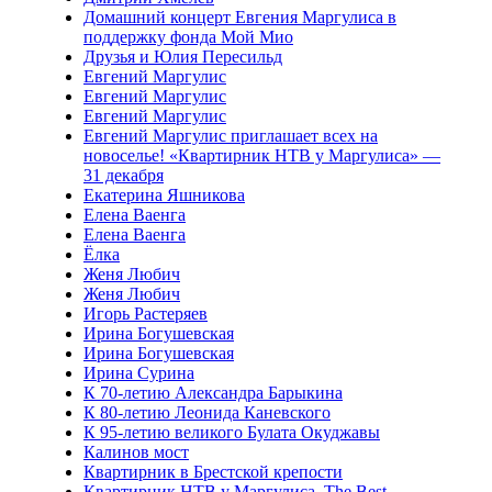
Домашний концерт Евгения Маргулиса в
поддержку фонда Мой Мио
Друзья и Юлия Пересильд
Евгений Маргулис
Евгений Маргулис
Евгений Маргулис
Евгений Маргулис приглашает всех на
новоселье! «Квартирник НТВ у Маргулиса» —
31 декабря
Екатерина Яшникова
Елена Ваенга
Елена Ваенга
Ёлка
Женя Любич
Женя Любич
Игорь Растеряев
Ирина Богушевская
Ирина Богушевская
Ирина Сурина
К 70-летию Александра Барыкина
К 80-летию Леонида Каневского
К 95-летию великого Булата Окуджавы
Калинов мост
Квартирник в Брестской крепости
Квартирник НТВ у Маргулиса. The Best