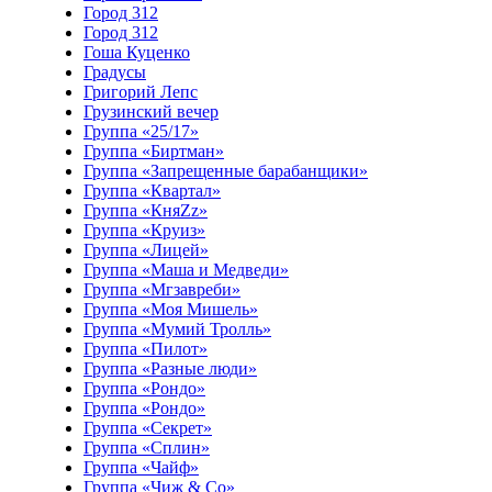
Город 312
Город 312
Гоша Куценко
Градусы
Григорий Лепс
Грузинский вечер
Группа «25/17»
Группа «Биртман»
Группа «Запрещенные барабанщики»
Группа «Квартал»
Группа «КняZz»
Группа «Круиз»
Группа «Лицей»
Группа «Маша и Медведи»
Группа «Мгзавреби»
Группа «Моя Мишель»
Группа «Мумий Тролль»
Группа «Пилот»
Группа «Разные люди»
Группа «Рондо»
Группа «Рондо»
Группа «Секрет»
Группа «Сплин»
Группа «Чайф»
Группа «Чиж & Co»