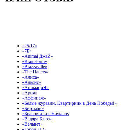
Выберите эфир
«25/17»
«7Б»
«Animal ДжаZ»
«Brainstorm»
«Brazzaville»
«The Hatters»
«Алиса»
«Альянс»
«АнимациЯ»
«Ария»
«Аффинаж»
«Белые журавли. Квартирник в День Победы!»
«Биртман»
«Браво» и Los Havtanos
«Вадяра Блюз»
«Вельвет»
«Город 312»