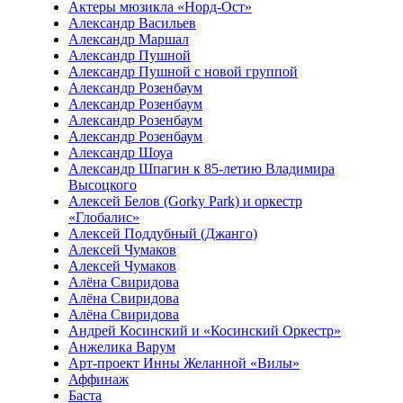
Актеры мюзикла «Норд-Ост»
Александр Васильев
Александр Маршал
Александр Пушной
Александр Пушной с новой группой
Александр Розенбаум
Александр Розенбаум
Александр Розенбаум
Александр Розенбаум
Александр Шоуа
Александр Шпагин к 85-летию Владимира
Высоцкого
Алексей Белов (Gorky Park) и оркестр
«Глобалис»
Алексей Поддубный (Джанго)
Алексей Чумаков
Алексей Чумаков
Алёна Свиридова
Алёна Свиридова
Алёна Свиридова
Андрей Косинский и «Косинский Оркестр»
Анжелика Варум
Арт-проект Инны Желанной «Вилы»
Аффинаж
Баста