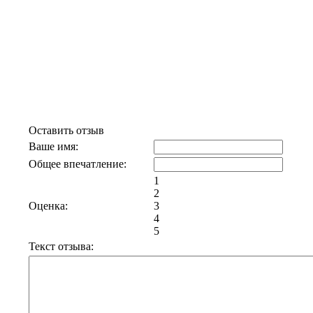
Отзывы к эфиру Новогодний
квартирник. Незваные гости
Оставить отзыв
Ваше имя:
Общее впечатление:
1
2
Оценка:
3
4
5
Текст отзыва: