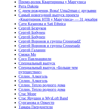
Промо-ролик Квартирника у Маргулиса
Рита Dakota
С днем рождения, Вова! Uma2rman с друзьями
Самый новогодний выпуск проекта
«Квартирник НТВ у Маргулиса» — 31 декабря
Сати Казанова и Sati Ethnica
Сергей Безруков
Сергей Бобунец
Сергей Бобунец
Сергей Воронов и группа CrossroadZ
Сергей Воронов и группа Crossroadz
Сергей Галанин
Смоки Мо
Сосо Павлиашвили
Специальный выпуск
Специальный выпуск «Больше чем
путешествие»
Сплин. Алкоголь
Сплин. Алкоголь
Сплин. Тепло родного дома
Сплин. Тепло родного дома
Стас Море
Стас Ярушин и МузLoft Band
Сурганова и Оркестр
Тамара Гвердцители