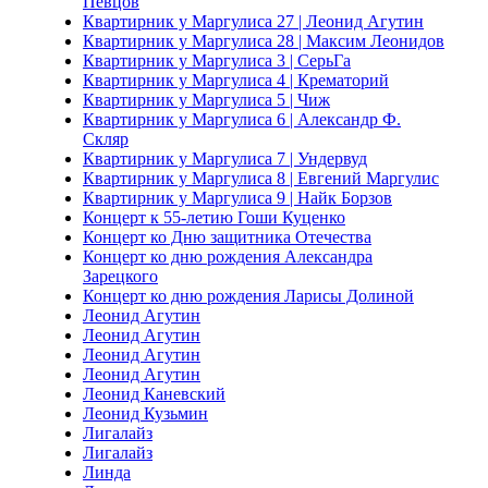
Певцов
Квартирник у Маргулиса 27 | Леонид Агутин
Квартирник у Маргулиса 28 | Максим Леонидов
Квартирник у Маргулиса 3 | СерьГа
Квартирник у Маргулиса 4 | Крематорий
Квартирник у Маргулиса 5 | Чиж
Квартирник у Маргулиса 6 | Александр Ф.
Скляр
Квартирник у Маргулиса 7 | Ундервуд
Квартирник у Маргулиса 8 | Евгений Маргулис
Квартирник у Маргулиса 9 | Найк Борзов
Концерт к 55-летию Гоши Куценко
Концерт ко Дню защитника Отечества
Концерт ко дню рождения Александра
Зарецкого
Концерт ко дню рождения Ларисы Долиной
Леонид Агутин
Леонид Агутин
Леонид Агутин
Леонид Агутин
Леонид Каневский
Леонид Кузьмин
Лигалайз
Лигалайз
Линда