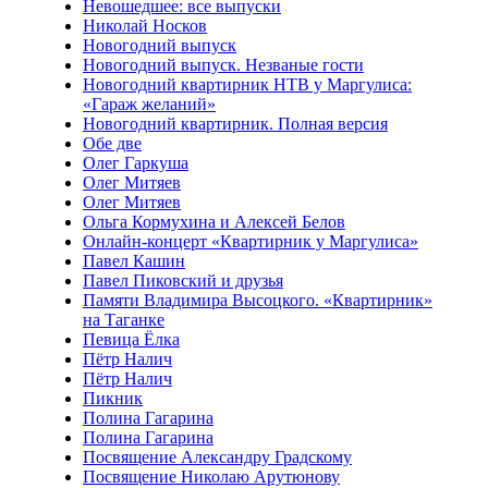
Невошедшее: все выпуски
Николай Носков
Новогодний выпуск
Новогодний выпуск. Незваные гости
Новогодний квартирник НТВ у Маргулиса:
«Гараж желаний»
Новогодний квартирник. Полная версия
Обе две
Олег Гаркуша
Олег Митяев
Олег Митяев
Ольга Кормухина и Алексей Белов
Онлайн-концерт «Квартирник у Маргулиса»
Павел Кашин
Павел Пиковский и друзья
Памяти Владимира Высоцкого. «Квартирник»
на Таганке
Певица Ёлка
Пётр Налич
Пётр Налич
Пикник
Полина Гагарина
Полина Гагарина
Посвящение Александру Градскому
Посвящение Николаю Арутюнову