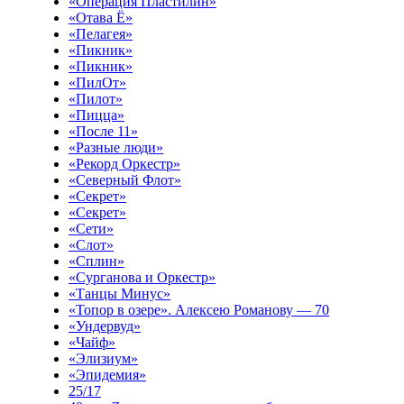
«Операция Пластилин»
«Отава Ё»
«Пелагея»
«Пикник»
«Пикник»
«ПилОт»
«Пилот»
«Пицца»
«После 11»
«Разные люди»
«Рекорд Оркестр»
«Северный Флот»
«Секрет»
«Секрет»
«Сети»
«Слот»
«Сплин»
«Сурганова и Оркестр»
«Танцы Минус»
«Топор в озере». Алексею Романову — 70
«Ундервуд»
«Чайф»
«Элизиум»
«Эпидемия»
25/17