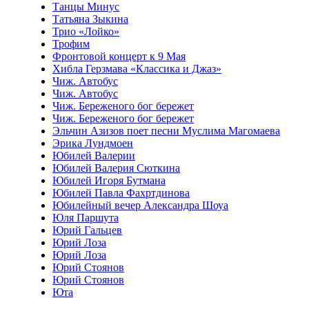
Танцы Минус
Татьяна Зыкина
Трио «Лойко»
Трофим
Фронтовой концерт к 9 Мая
Хибла Герзмава «Классика и Джаз»
Чиж. Автобус
Чиж. Автобус
Чиж. Береженого бог бережет
Чиж. Береженого бог бережет
Эльчин Азизов поет песни Муслима Магомаева
Эрика Лундмоен
Юбилей Валерии
Юбилей Валерия Сюткина
Юбилей Игоря Бутмана
Юбилей Павла Фахртдинова
Юбилейный вечер Александра Шоуа
Юля Паршута
Юрий Гальцев
Юрий Лоза
Юрий Лоза
Юрий Стоянов
Юрий Стоянов
Юта