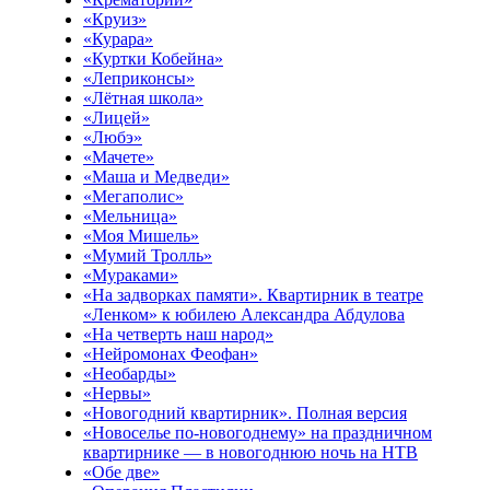
«Круиз»
«Курара»
«Куртки Кобейна»
«Леприконсы»
«Лётная школа»
«Лицей»
«Любэ»
«Мачете»
«Маша и Медведи»
«Мегаполис»
«Мельница»
«Моя Мишель»
«Мумий Тролль»
«Мураками»
«На задворках памяти». Квартирник в театре
«Ленком» к юбилею Александра Абдулова
«На четверть наш народ»
«Нейромонах Феофан»
«Необарды»
«Нервы»
«Новогодний квартирник». Полная версия
«Новоселье по-новогоднему» на праздничном
квартирнике — в новогоднюю ночь на НТВ
«Обе две»