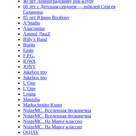
40 лет Ленинградскому рок-клубу
60 лет с Детским сердцем — юбилей Сергея
Галанина
85 лет Юрию Визбору
A’Studio
Anacondaz
Animal ДжаZ
Billy’s Band
Burito
Emin
F.P.G.
IOWA
JONY
Jukebox trio
Jukebox trio
L’One
L’One
Louna
Manizha
Markscheider Kunst
NoizeMC. Вселенная бесконечна
NoizeMC. Вселенная бесконечна
NoizeMC. На Марсе классно
NoizeMC. На Марсе классно
OQJAV