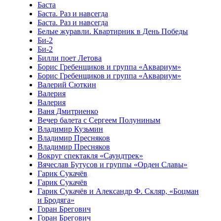
Баста
Баста. Раз и навсегда
Баста. Раз и навсегда
Белые журавли. Квартирник в День Победы
Би-2
Би-2
Билли поет Летова
Борис Гребенщиков и группа «Аквариум»
Борис Гребенщиков и группа «Аквариум»
Валерий Сюткин
Валерия
Валерия
Ваня Дмитриенко
Вечер балета с Сергеем Полуниным
Владимир Кузьмин
Владимир Пресняков
Владимир Пресняков
Вокруг спектакля «Саундтрек»
Вячеслав Бутусов и группы «Орден Славы»
Гарик Сукачёв
Гарик Сукачёв
Гарик Сукачёв и Александр Ф. Скляр, «Боцман
и Бродяга»
Горан Брегович
Горан Брегович