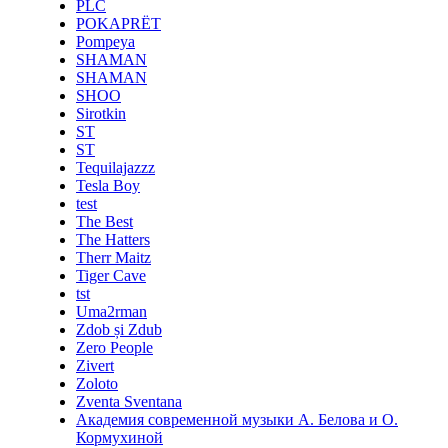
PLC
POKAPRЁT
Pompeya
SHAMAN
SHAMAN
SHOO
Sirotkin
ST
ST
Tequilajazzz
Tesla Boy
test
The Best
The Hatters
Therr Maitz
Tiger Cave
tst
Uma2rman
Zdob și Zdub
Zero People
Zivert
Zoloto
Zventa Sventana
Академия современной музыки А. Белова и О.
Кормухиной