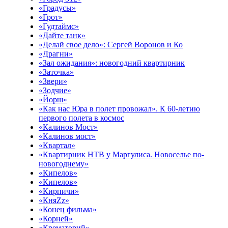
«Градусы»
«Грот»
«Гудтаймс»
«Дайте танк»
«Делай свое дело»: Сергей Воронов и Ко
«Драгни»
«Зал ожидания»: новогодний квартирник
«Заточка»
«Звери»
«Зодчие»
«Йорш»
«Как нас Юра в полет провожал». К 60-летию
первого полета в космос
«Калинов Мост»
«Калинов мост»
«Квартал»
«Квартирник НТВ у Маргулиса. Новоселье по-
новогоднему»
«Кипелов»
«Кипелов»
«Кирпичи»
«КняZz»
«Конец фильма»
«Корней»
«Крематорий»