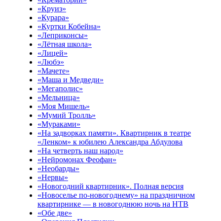
«Круиз»
«Курара»
«Куртки Кобейна»
«Леприконсы»
«Лётная школа»
«Лицей»
«Любэ»
«Мачете»
«Маша и Медведи»
«Мегаполис»
«Мельница»
«Моя Мишель»
«Мумий Тролль»
«Мураками»
«На задворках памяти». Квартирник в театре
«Ленком» к юбилею Александра Абдулова
«На четверть наш народ»
«Нейромонах Феофан»
«Необарды»
«Нервы»
«Новогодний квартирник». Полная версия
«Новоселье по-новогоднему» на праздничном
квартирнике — в новогоднюю ночь на НТВ
«Обе две»