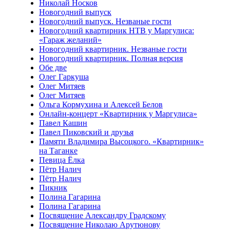
Николай Носков
Новогодний выпуск
Новогодний выпуск. Незваные гости
Новогодний квартирник НТВ у Маргулиса:
«Гараж желаний»
Новогодний квартирник. Незваные гости
Новогодний квартирник. Полная версия
Обе две
Олег Гаркуша
Олег Митяев
Олег Митяев
Ольга Кормухина и Алексей Белов
Онлайн-концерт «Квартирник у Маргулиса»
Павел Кашин
Павел Пиковский и друзья
Памяти Владимира Высоцкого. «Квартирник»
на Таганке
Певица Ёлка
Пётр Налич
Пётр Налич
Пикник
Полина Гагарина
Полина Гагарина
Посвящение Александру Градскому
Посвящение Николаю Арутюнову