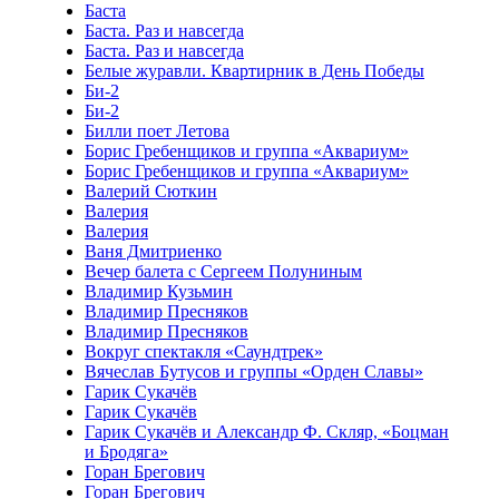
Баста
Баста. Раз и навсегда
Баста. Раз и навсегда
Белые журавли. Квартирник в День Победы
Би-2
Би-2
Билли поет Летова
Борис Гребенщиков и группа «Аквариум»
Борис Гребенщиков и группа «Аквариум»
Валерий Сюткин
Валерия
Валерия
Ваня Дмитриенко
Вечер балета с Сергеем Полуниным
Владимир Кузьмин
Владимир Пресняков
Владимир Пресняков
Вокруг спектакля «Саундтрек»
Вячеслав Бутусов и группы «Орден Славы»
Гарик Сукачёв
Гарик Сукачёв
Гарик Сукачёв и Александр Ф. Скляр, «Боцман
и Бродяга»
Горан Брегович
Горан Брегович