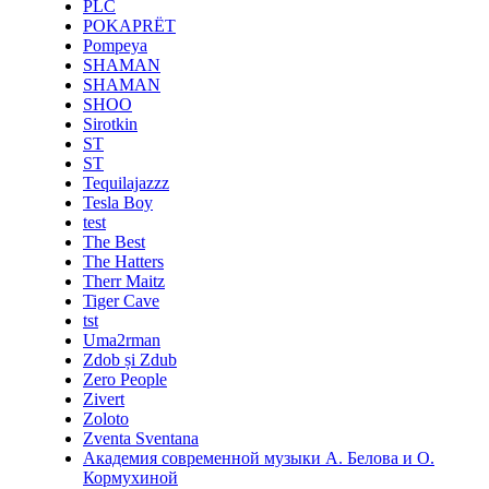
PLC
POKAPRЁT
Pompeya
SHAMAN
SHAMAN
SHOO
Sirotkin
ST
ST
Tequilajazzz
Tesla Boy
test
The Best
The Hatters
Therr Maitz
Tiger Cave
tst
Uma2rman
Zdob și Zdub
Zero People
Zivert
Zoloto
Zventa Sventana
Академия современной музыки А. Белова и О.
Кормухиной