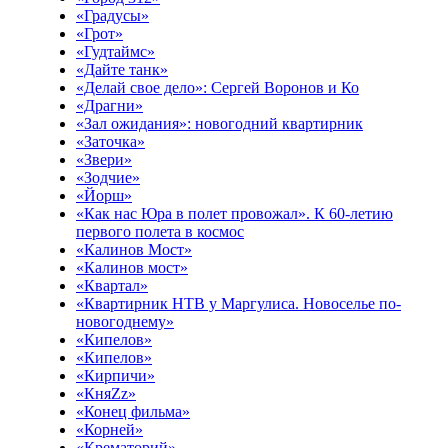
«Градусы»
«Грот»
«Гудтаймс»
«Дайте танк»
«Делай свое дело»: Сергей Воронов и Ко
«Драгни»
«Зал ожидания»: новогодний квартирник
«Заточка»
«Звери»
«Зодчие»
«Йорш»
«Как нас Юра в полет провожал». К 60-летию
первого полета в космос
«Калинов Мост»
«Калинов мост»
«Квартал»
«Квартирник НТВ у Маргулиса. Новоселье по-
новогоднему»
«Кипелов»
«Кипелов»
«Кирпичи»
«КняZz»
«Конец фильма»
«Корней»
«Крематорий»