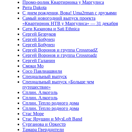
Промо-ролик Квартирника у Маргулиса
Рита Dakota
С днем рождения, Вова! Uma2rman с друзьями
Самый новогодний выпуск проекта
«Квартирник НТВ у Маргулиса» — 31 декабря
Сати Казанова и Sati Ethnica
Сергей Безруков
Сергей Бобунец
Сергей Бобунец
Сергей Воронов и группа CrossroadZ
Сергей Воронов и группа Crossroadz
Сергей Галанин
Смоки Мо
Сосо Павлиашвили
Специальный выпуск
Специальный выпуск «Больше чем
путешествие»
Сплин. Алкоголь
Сплин. Алкоголь
Сплин. Тепло родного дома
Сплин. Тепло родного дома
Стас Море
Стас Ярушин и МузLoft Band
Сурганова и Оркестр
Тамара Гвердцители