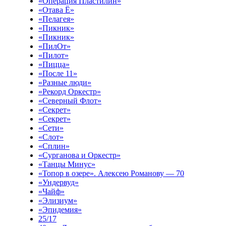
«Операция Пластилин»
«Отава Ё»
«Пелагея»
«Пикник»
«Пикник»
«ПилОт»
«Пилот»
«Пицца»
«После 11»
«Разные люди»
«Рекорд Оркестр»
«Северный Флот»
«Секрет»
«Секрет»
«Сети»
«Слот»
«Сплин»
«Сурганова и Оркестр»
«Танцы Минус»
«Топор в озере». Алексею Романову — 70
«Ундервуд»
«Чайф»
«Элизиум»
«Эпидемия»
25/17