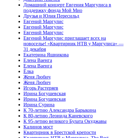
Домашний концерт Евгения Маргулиса в
поддержку фонда Мой Мио
Друзья и Юлия Пересильд
Евгений Маргулис
Евгений Маргулис
Евгений Маргулис
Евгений Маргулис приглашает всех на
новоселье! «Квартирник НТВ у Маргулиса» —
31 декабря
Екатерина Яшникова
Елена Ваенга
Елена Ваенга
Ёлка
Женя Любич
Женя Любич
Игорь Растеряев
Ирина Богушевская
Ирина Богушевская
Ирина Сурина
К 70-летию Александра Барыкина
К 80-летию Леонида Каневского
К 95-летию великого Булата Окуджавы
Калинов мост
Квартирник в Брестской крепости
Квартирник НТВ у Маргулиса. The Best