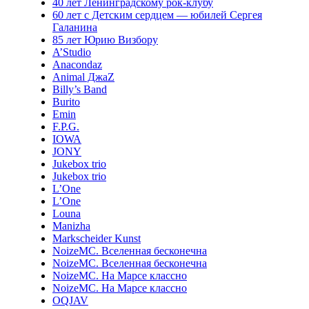
40 лет Ленинградскому рок-клубу
60 лет с Детским сердцем — юбилей Сергея
Галанина
85 лет Юрию Визбору
A’Studio
Anacondaz
Animal ДжаZ
Billy’s Band
Burito
Emin
F.P.G.
IOWA
JONY
Jukebox trio
Jukebox trio
L’One
L’One
Louna
Manizha
Markscheider Kunst
NoizeMC. Вселенная бесконечна
NoizeMC. Вселенная бесконечна
NoizeMC. На Марсе классно
NoizeMC. На Марсе классно
OQJAV