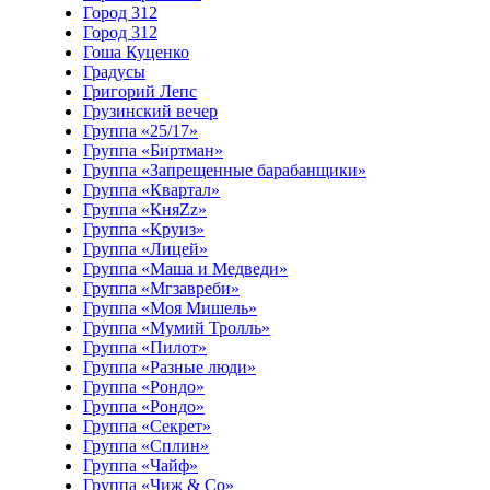
Город 312
Город 312
Гоша Куценко
Градусы
Григорий Лепс
Грузинский вечер
Группа «25/17»
Группа «Биртман»
Группа «Запрещенные барабанщики»
Группа «Квартал»
Группа «КняZz»
Группа «Круиз»
Группа «Лицей»
Группа «Маша и Медведи»
Группа «Мгзавреби»
Группа «Моя Мишель»
Группа «Мумий Тролль»
Группа «Пилот»
Группа «Разные люди»
Группа «Рондо»
Группа «Рондо»
Группа «Секрет»
Группа «Сплин»
Группа «Чайф»
Группа «Чиж & Co»