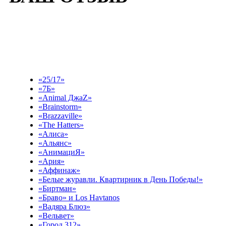
Выберите эфир
«25/17»
«7Б»
«Animal ДжаZ»
«Brainstorm»
«Brazzaville»
«The Hatters»
«Алиса»
«Альянс»
«АнимациЯ»
«Ария»
«Аффинаж»
«Белые журавли. Квартирник в День Победы!»
«Биртман»
«Браво» и Los Havtanos
«Вадяра Блюз»
«Вельвет»
«Город 312»