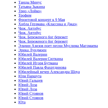
Танцы Минус
Татьяна Зыкина
Трио «Лойко»
Трофим
Фронтовой концерт к 9 Мая
Хибла Герзмава «Классика и Джаз»
Чиж. Автобус
Чиж. Автобус
Чиж. Береженого бог бережет
Чиж. Береженого бог бережет
Эльчин Азизов поет песни Муслима Магомаева
Эрика Лундмоен
Юбилей Валерии
Юбилей Валерия Сюткина
Юбилей Игоря Бутмана
Юбилей Павла Фахртдинова
Юбилейный вечер Александра Шоуа
Юля Паршута
Юрий Гальцев
Юрий Лоза
Юрий Лоза
Юрий Стоянов
Юрий Стоянов
Юта