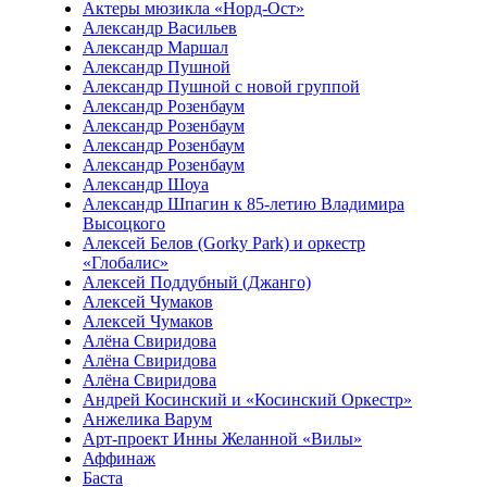
Актеры мюзикла «Норд-Ост»
Александр Васильев
Александр Маршал
Александр Пушной
Александр Пушной с новой группой
Александр Розенбаум
Александр Розенбаум
Александр Розенбаум
Александр Розенбаум
Александр Шоуа
Александр Шпагин к 85-летию Владимира
Высоцкого
Алексей Белов (Gorky Park) и оркестр
«Глобалис»
Алексей Поддубный (Джанго)
Алексей Чумаков
Алексей Чумаков
Алёна Свиридова
Алёна Свиридова
Алёна Свиридова
Андрей Косинский и «Косинский Оркестр»
Анжелика Варум
Арт-проект Инны Желанной «Вилы»
Аффинаж
Баста