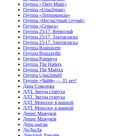
Группа «Therr Maitz»
Группа «Uma2rman»
Группа «Леприконсы»
Группа «Несчастный случай»
Группа «Серьга»
Группа 25/17. Вервольф
Группа 25/17. Златовласка
Группа 25/17. Златовласка
Группа Brainstorm
Группа Brazzaville
Группа Pompeya
Группа The Hatters
Группа The Matrixx
Группа Uma2rmaH
Группе «Чайф» — 35 лет!
Дана Соколова
ДДТ. Звезда старуха
ДДТ. Звезда старуха
ДДТ. Монолог в ванной
ДДТ. Монолог в ванной
Денис Мажуков
Денис Мажуков
День цыган
ДиДюЛя
Дмитрий Хмелёв