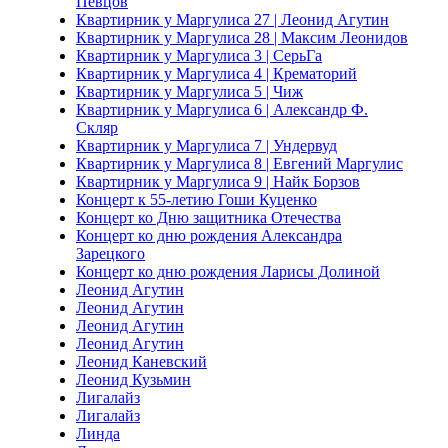
Певцов
Квартирник у Маргулиса 27 | Леонид Агутин
Квартирник у Маргулиса 28 | Максим Леонидов
Квартирник у Маргулиса 3 | СерьГа
Квартирник у Маргулиса 4 | Крематорий
Квартирник у Маргулиса 5 | Чиж
Квартирник у Маргулиса 6 | Александр Ф.
Скляр
Квартирник у Маргулиса 7 | Ундервуд
Квартирник у Маргулиса 8 | Евгений Маргулис
Квартирник у Маргулиса 9 | Найк Борзов
Концерт к 55-летию Гоши Куценко
Концерт ко Дню защитника Отечества
Концерт ко дню рождения Александра
Зарецкого
Концерт ко дню рождения Ларисы Долиной
Леонид Агутин
Леонид Агутин
Леонид Агутин
Леонид Агутин
Леонид Каневский
Леонид Кузьмин
Лигалайз
Лигалайз
Линда