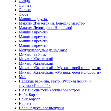
Линда
Лолита
Лолита
Любэ
Маврин и друзья
Максим Дунаевский. Бенефис маэстро
Максим Леонидов и Hippoband
Машина времени
Машина времени
Машина времени
Машина времени
Международный день джаза
Михаил Бублик
Михаил Жванецкий
Михаил Жванецкий
Михаил Жванецкий. «Музыка моей молодости»
Михаил Жванецкий. «Музыка моей молодости»
Мот
Надежда Бабкина, театр «Русская песня» и
группа «После 11»
НАИВ с симфоническим оркестром
Найк Борзов
Найк Борзов
Наргиз
Невошедшее: все выпуски