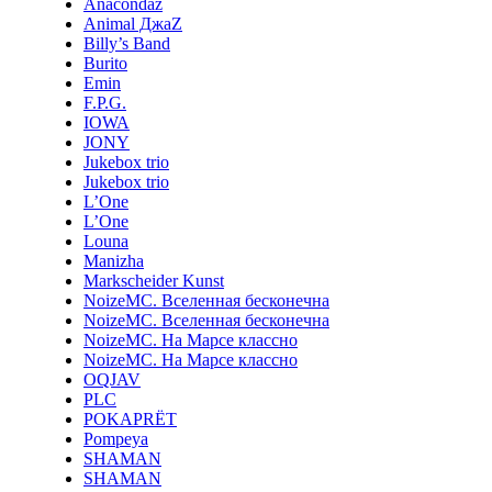
Anacondaz
Animal ДжаZ
Billy’s Band
Burito
Emin
F.P.G.
IOWA
JONY
Jukebox trio
Jukebox trio
L’One
L’One
Louna
Manizha
Markscheider Kunst
NoizeMC. Вселенная бесконечна
NoizeMC. Вселенная бесконечна
NoizeMC. На Марсе классно
NoizeMC. На Марсе классно
OQJAV
PLC
POKAPRЁT
Pompeya
SHAMAN
SHAMAN