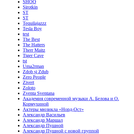
SHOO
Sirotkin
ST
ST
Tequilajazzz
Tesla Boy
test
The Best
The Hatters
Therr Maitz
Tiger Cave
tst
Uma2rman
Zdob și Zdub
Zero People
Zivert
Zoloto
Zventa Sventana
Академия современной музыки А. Белова и О.
Кормухиной
Актеры мюзикла «Норд-Ост»
Александр Васильев
Александр Маршал
Александр Пушной
Александр Пушной с новой группой