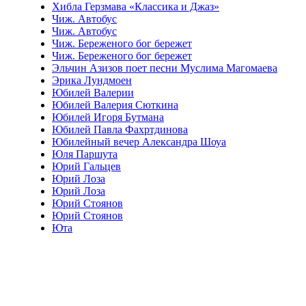
Хибла Герзмава «Классика и Джаз»
Чиж. Автобус
Чиж. Автобус
Чиж. Береженого бог бережет
Чиж. Береженого бог бережет
Эльчин Азизов поет песни Муслима Магомаева
Эрика Лундмоен
Юбилей Валерии
Юбилей Валерия Сюткина
Юбилей Игоря Бутмана
Юбилей Павла Фахртдинова
Юбилейный вечер Александра Шоуа
Юля Паршута
Юрий Гальцев
Юрий Лоза
Юрий Лоза
Юрий Стоянов
Юрий Стоянов
Юта