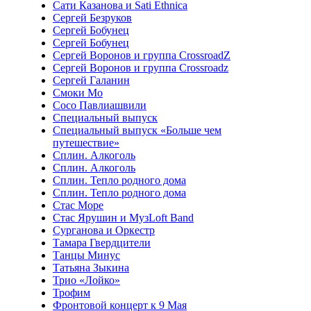
Сати Казанова и Sati Ethnica
Сергей Безруков
Сергей Бобунец
Сергей Бобунец
Сергей Воронов и группа CrossroadZ
Сергей Воронов и группа Crossroadz
Сергей Галанин
Смоки Мо
Сосо Павлиашвили
Специальный выпуск
Специальный выпуск «Больше чем
путешествие»
Сплин. Алкоголь
Сплин. Алкоголь
Сплин. Тепло родного дома
Сплин. Тепло родного дома
Стас Море
Стас Ярушин и МузLoft Band
Сурганова и Оркестр
Тамара Гвердцители
Танцы Минус
Татьяна Зыкина
Трио «Лойко»
Трофим
Фронтовой концерт к 9 Мая