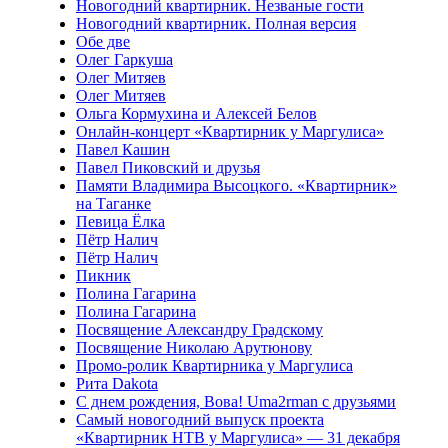
Новогодний квартирник. Незваные гости
Новогодний квартирник. Полная версия
Обе две
Олег Гаркуша
Олег Митяев
Олег Митяев
Ольга Кормухина и Алексей Белов
Онлайн-концерт «Квартирник у Маргулиса»
Павел Кашин
Павел Пиковский и друзья
Памяти Владимира Высоцкого. «Квартирник»
на Таганке
Певица Ёлка
Пётр Налич
Пётр Налич
Пикник
Полина Гагарина
Полина Гагарина
Посвящение Александру Градскому
Посвящение Николаю Арутюнову
Промо-ролик Квартирника у Маргулиса
Рита Dakota
С днем рождения, Вова! Uma2rman с друзьями
Самый новогодний выпуск проекта
«Квартирник НТВ у Маргулиса» — 31 декабря