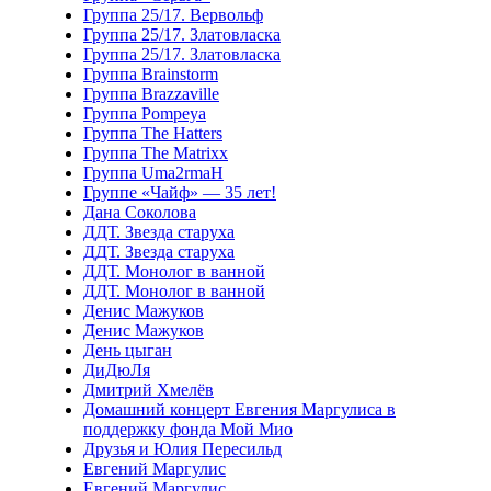
Группа 25/17. Вервольф
Группа 25/17. Златовласка
Группа 25/17. Златовласка
Группа Brainstorm
Группа Brazzaville
Группа Pompeya
Группа The Hatters
Группа The Matrixx
Группа Uma2rmaH
Группе «Чайф» — 35 лет!
Дана Соколова
ДДТ. Звезда старуха
ДДТ. Звезда старуха
ДДТ. Монолог в ванной
ДДТ. Монолог в ванной
Денис Мажуков
Денис Мажуков
День цыган
ДиДюЛя
Дмитрий Хмелёв
Домашний концерт Евгения Маргулиса в
поддержку фонда Мой Мио
Друзья и Юлия Пересильд
Евгений Маргулис
Евгений Маргулис