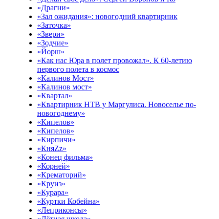
«Драгни»
«Зал ожидания»: новогодний квартирник
«Заточка»
«Звери»
«Зодчие»
«Йорш»
«Как нас Юра в полет провожал». К 60-летию
первого полета в космос
«Калинов Мост»
«Калинов мост»
«Квартал»
«Квартирник НТВ у Маргулиса. Новоселье по-
новогоднему»
«Кипелов»
«Кипелов»
«Кирпичи»
«КняZz»
«Конец фильма»
«Корней»
«Крематорий»
«Круиз»
«Курара»
«Куртки Кобейна»
«Леприконсы»
«Лётная школа»