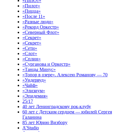
«ПилОт»
«Пилот»
«Пицца»
«После 11»
«Разные люди»
«Рекорд Оркестр»
«Северный Флот»
«Секрет»
«Секрет»
«Сети»
«Слот»
«Сплин»
«Сурганова и Оркестр»
«Танцы Минус»
«Топор в озере». Алексею Романову — 70
«Ундервуд»
«Чайф»
«Элизиум»
«Эпидемия»
25/17
40 лет Ленинградскому рок-клубу
60 лет с Детским сердцем — юбилей Сергея
Галанина
85 лет Юрию Визбору
A’Studio