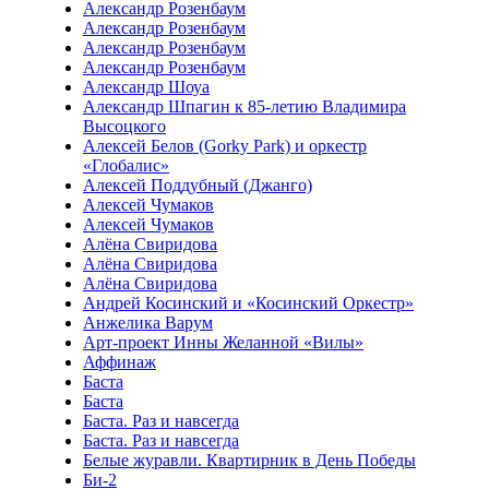
Александр Розенбаум
Александр Розенбаум
Александр Розенбаум
Александр Розенбаум
Александр Шоуа
Александр Шпагин к 85-летию Владимира
Высоцкого
Алексей Белов (Gorky Park) и оркестр
«Глобалис»
Алексей Поддубный (Джанго)
Алексей Чумаков
Алексей Чумаков
Алёна Свиридова
Алёна Свиридова
Алёна Свиридова
Андрей Косинский и «Косинский Оркестр»
Анжелика Варум
Арт-проект Инны Желанной «Вилы»
Аффинаж
Баста
Баста
Баста. Раз и навсегда
Баста. Раз и навсегда
Белые журавли. Квартирник в День Победы
Би-2