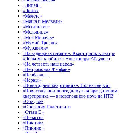
«Лицей»
«Любэ»
«Мачете»
«Маша и Медведи»
«Мегаполис»
«Мельница»
«Моя Мишель»
«Мумий Тролль»
«Мураками»
«На задворках памяти». Квартирник в театре
«Ленком» к юбилею Александра Абдулова
«На четверть наш народ»
«Нейромонах Феофан»
«Необарды»
«Нервы»
«Новогодний квартирник». Полная версия
«Новоселье по-новогоднему» на праздничном
квартирнике — в новогоднюю ночь на НТВ
«Обе две»
«Операция Пластилин»
«Отава Ё»
«Пелагея»
«Пикник»
«Пикник»