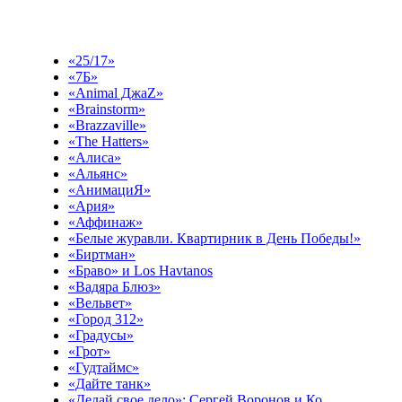
Выберите эфир
«25/17»
«7Б»
«Animal ДжаZ»
«Brainstorm»
«Brazzaville»
«The Hatters»
«Алиса»
«Альянс»
«АнимациЯ»
«Ария»
«Аффинаж»
«Белые журавли. Квартирник в День Победы!»
«Биртман»
«Браво» и Los Havtanos
«Вадяра Блюз»
«Вельвет»
«Город 312»
«Градусы»
«Грот»
«Гудтаймс»
«Дайте танк»
«Делай свое дело»: Сергей Воронов и Ко