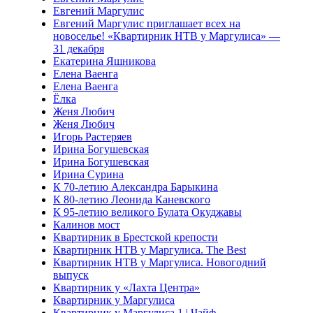
Евгений Маргулис
Евгений Маргулис приглашает всех на
новоселье! «Квартирник НТВ у Маргулиса» —
31 декабря
Екатерина Яшникова
Елена Ваенга
Елена Ваенга
Ёлка
Женя Любич
Женя Любич
Игорь Растеряев
Ирина Богушевская
Ирина Богушевская
Ирина Сурина
К 70-летию Александра Барыкина
К 80-летию Леонида Каневского
К 95-летию великого Булата Окуджавы
Калинов мост
Квартирник в Брестской крепости
Квартирник НТВ у Маргулиса. The Best
Квартирник НТВ у Маргулиса. Новогодний
выпуск
Квартирник у «Лахта Центра»
Квартирник у Маргулиса
Квартирник у Маргулиса 1 | Чайф