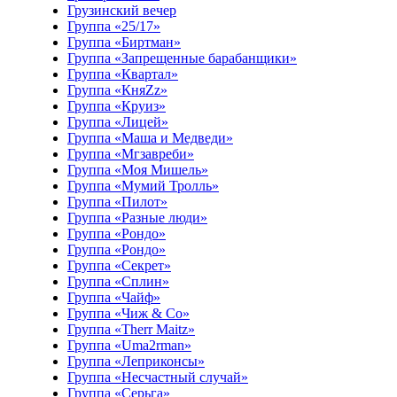
Грузинский вечер
Группа «25/17»
Группа «Биртман»
Группа «Запрещенные барабанщики»
Группа «Квартал»
Группа «КняZz»
Группа «Круиз»
Группа «Лицей»
Группа «Маша и Медведи»
Группа «Мгзавреби»
Группа «Моя Мишель»
Группа «Мумий Тролль»
Группа «Пилот»
Группа «Разные люди»
Группа «Рондо»
Группа «Рондо»
Группа «Секрет»
Группа «Сплин»
Группа «Чайф»
Группа «Чиж & Co»
Группа «Therr Maitz»
Группа «Uma2rman»
Группа «Леприконсы»
Группа «Несчастный случай»
Группа «Серьга»