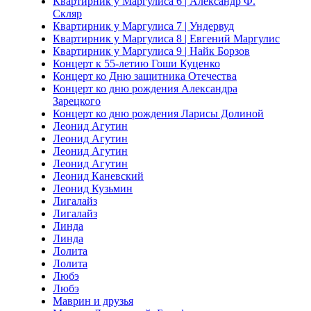
Квартирник у Маргулиса 6 | Александр Ф.
Скляр
Квартирник у Маргулиса 7 | Ундервуд
Квартирник у Маргулиса 8 | Евгений Маргулис
Квартирник у Маргулиса 9 | Найк Борзов
Концерт к 55-летию Гоши Куценко
Концерт ко Дню защитника Отечества
Концерт ко дню рождения Александра
Зарецкого
Концерт ко дню рождения Ларисы Долиной
Леонид Агутин
Леонид Агутин
Леонид Агутин
Леонид Агутин
Леонид Каневский
Леонид Кузьмин
Лигалайз
Лигалайз
Линда
Линда
Лолита
Лолита
Любэ
Любэ
Маврин и друзья