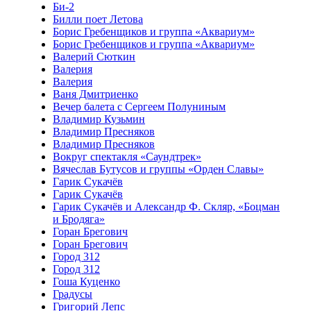
Би-2
Билли поет Летова
Борис Гребенщиков и группа «Аквариум»
Борис Гребенщиков и группа «Аквариум»
Валерий Сюткин
Валерия
Валерия
Ваня Дмитриенко
Вечер балета с Сергеем Полуниным
Владимир Кузьмин
Владимир Пресняков
Владимир Пресняков
Вокруг спектакля «Саундтрек»
Вячеслав Бутусов и группы «Орден Славы»
Гарик Сукачёв
Гарик Сукачёв
Гарик Сукачёв и Александр Ф. Скляр, «Боцман
и Бродяга»
Горан Брегович
Горан Брегович
Город 312
Город 312
Гоша Куценко
Градусы
Григорий Лепс