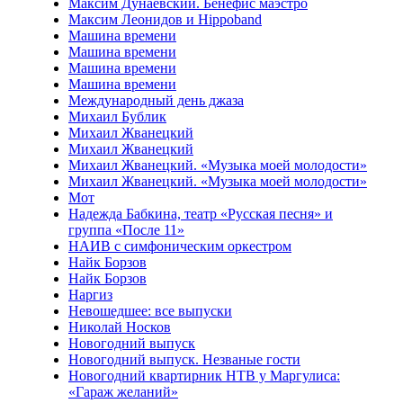
Максим Дунаевский. Бенефис маэстро
Максим Леонидов и Hippoband
Машина времени
Машина времени
Машина времени
Машина времени
Международный день джаза
Михаил Бублик
Михаил Жванецкий
Михаил Жванецкий
Михаил Жванецкий. «Музыка моей молодости»
Михаил Жванецкий. «Музыка моей молодости»
Мот
Надежда Бабкина, театр «Русская песня» и
группа «После 11»
НАИВ с симфоническим оркестром
Найк Борзов
Найк Борзов
Наргиз
Невошедшее: все выпуски
Николай Носков
Новогодний выпуск
Новогодний выпуск. Незваные гости
Новогодний квартирник НТВ у Маргулиса:
«Гараж желаний»