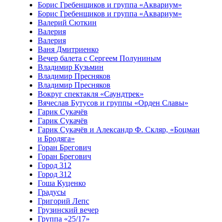
Борис Гребенщиков и группа «Аквариум»
Борис Гребенщиков и группа «Аквариум»
Валерий Сюткин
Валерия
Валерия
Ваня Дмитриенко
Вечер балета с Сергеем Полуниным
Владимир Кузьмин
Владимир Пресняков
Владимир Пресняков
Вокруг спектакля «Саундтрек»
Вячеслав Бутусов и группы «Орден Славы»
Гарик Сукачёв
Гарик Сукачёв
Гарик Сукачёв и Александр Ф. Скляр, «Боцман
и Бродяга»
Горан Брегович
Горан Брегович
Город 312
Город 312
Гоша Куценко
Градусы
Григорий Лепс
Грузинский вечер
Группа «25/17»