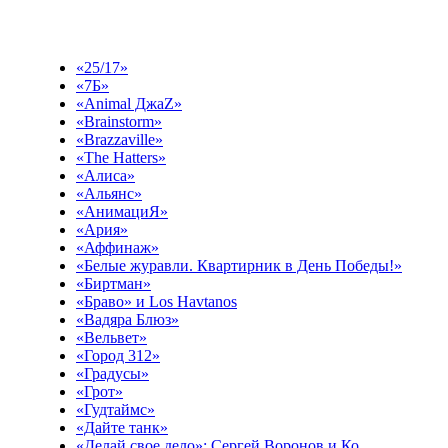
Выберите эфир
«25/17»
«7Б»
«Animal ДжаZ»
«Brainstorm»
«Brazzaville»
«The Hatters»
«Алиса»
«Альянс»
«АнимациЯ»
«Ария»
«Аффинаж»
«Белые журавли. Квартирник в День Победы!»
«Биртман»
«Браво» и Los Havtanos
«Вадяра Блюз»
«Вельвет»
«Город 312»
«Градусы»
«Грот»
«Гудтаймс»
«Дайте танк»
«Делай свое дело»: Сергей Воронов и Ко