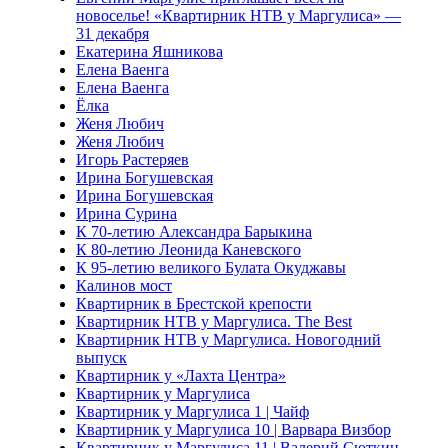
новоселье! «Квартирник НТВ у Маргулиса» —
31 декабря
Екатерина Яшникова
Елена Ваенга
Елена Ваенга
Ёлка
Женя Любич
Женя Любич
Игорь Растеряев
Ирина Богушевская
Ирина Богушевская
Ирина Сурина
К 70-летию Александра Барыкина
К 80-летию Леонида Каневского
К 95-летию великого Булата Окуджавы
Калинов мост
Квартирник в Брестской крепости
Квартирник НТВ у Маргулиса. The Best
Квартирник НТВ у Маргулиса. Новогодний
выпуск
Квартирник у «Лахта Центра»
Квартирник у Маргулиса
Квартирник у Маргулиса 1 | Чайф
Квартирник у Маргулиса 10 | Варвара Визбор
Квартирник у Маргулиса 11 | Валерий Сюткин