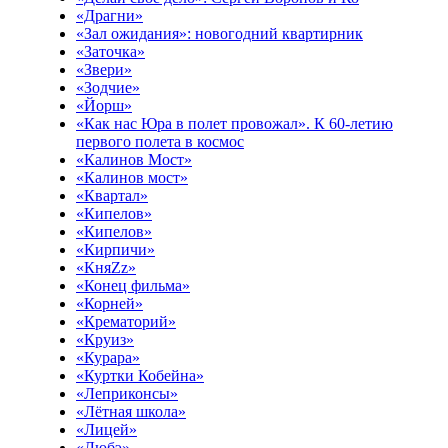
«Драгни»
«Зал ожидания»: новогодний квартирник
«Заточка»
«Звери»
«Зодчие»
«Йорш»
«Как нас Юра в полет провожал». К 60-летию
первого полета в космос
«Калинов Мост»
«Калинов мост»
«Квартал»
«Кипелов»
«Кипелов»
«Кирпичи»
«КняZz»
«Конец фильма»
«Корней»
«Крематорий»
«Круиз»
«Курара»
«Куртки Кобейна»
«Леприконсы»
«Лётная школа»
«Лицей»
«Любэ»