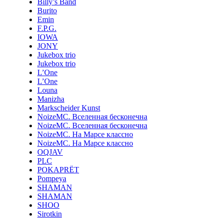
Billy’s Band
Burito
Emin
F.P.G.
IOWA
JONY
Jukebox trio
Jukebox trio
L’One
L’One
Louna
Manizha
Markscheider Kunst
NoizeMC. Вселенная бесконечна
NoizeMC. Вселенная бесконечна
NoizeMC. На Марсе классно
NoizeMC. На Марсе классно
OQJAV
PLC
POKAPRЁT
Pompeya
SHAMAN
SHAMAN
SHOO
Sirotkin