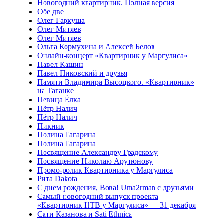
Новогодний квартирник. Полная версия
Обе две
Олег Гаркуша
Олег Митяев
Олег Митяев
Ольга Кормухина и Алексей Белов
Онлайн-концерт «Квартирник у Маргулиса»
Павел Кашин
Павел Пиковский и друзья
Памяти Владимира Высоцкого. «Квартирник»
на Таганке
Певица Ёлка
Пётр Налич
Пётр Налич
Пикник
Полина Гагарина
Полина Гагарина
Посвящение Александру Градскому
Посвящение Николаю Арутюнову
Промо-ролик Квартирника у Маргулиса
Рита Dakota
С днем рождения, Вова! Uma2rman с друзьями
Самый новогодний выпуск проекта
«Квартирник НТВ у Маргулиса» — 31 декабря
Сати Казанова и Sati Ethnica