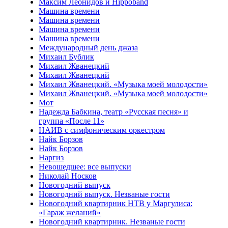
Максим Леонидов и Hippoband
Машина времени
Машина времени
Машина времени
Машина времени
Международный день джаза
Михаил Бублик
Михаил Жванецкий
Михаил Жванецкий
Михаил Жванецкий. «Музыка моей молодости»
Михаил Жванецкий. «Музыка моей молодости»
Мот
Надежда Бабкина, театр «Русская песня» и
группа «После 11»
НАИВ с симфоническим оркестром
Найк Борзов
Найк Борзов
Наргиз
Невошедшее: все выпуски
Николай Носков
Новогодний выпуск
Новогодний выпуск. Незваные гости
Новогодний квартирник НТВ у Маргулиса:
«Гараж желаний»
Новогодний квартирник. Незваные гости