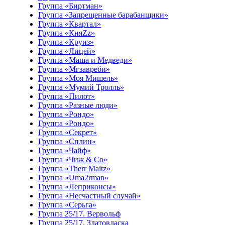
Группа «Биртман»
Группа «Запрещенные барабанщики»
Группа «Квартал»
Группа «КняZz»
Группа «Круиз»
Группа «Лицей»
Группа «Маша и Медведи»
Группа «Мгзавреби»
Группа «Моя Мишель»
Группа «Мумий Тролль»
Группа «Пилот»
Группа «Разные люди»
Группа «Рондо»
Группа «Рондо»
Группа «Секрет»
Группа «Сплин»
Группа «Чайф»
Группа «Чиж & Co»
Группа «Therr Maitz»
Группа «Uma2rman»
Группа «Леприконсы»
Группа «Несчастный случай»
Группа «Серьга»
Группа 25/17. Вервольф
Группа 25/17. Златовласка