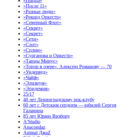
«Пицца»
«После 11»
«Разные люди»
«Рекорд Оркестр»
«Северный Флот»
«Секрет»
«Секрет»
«Сети»
«Слот»
«Сплин»
«Сурганова и Оркестр»
«Танцы Минус»
«Топор в озере». Алексею Романову — 70
«Ундервуд»
«Чайф»
«Элизиум»
«Эпидемия»
25/17
40 лет Ленинградскому рок-клубу
60 лет с Детским сердцем — юбилей Сергея
Галанина
85 лет Юрию Визбору
A’Studio
Anacondaz
Animal ДжаZ