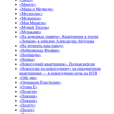
«Мачете»
«Маша и Медведи»
«Мегаполис»
«Мельница»
«Моя Мишель»
«Мумий Тролль»
«Мураками»
«На задворках памяти». Квартирник в театре
«Ленком» к юбилею Александра Абдулова
«На четверть наш народ»
«Нейромонах Феофан»
«Необарды»
«Нервы»
«Новогодний квартирник». Полная версия
«Новоселье по-новогоднему» на праздничном
квартирнике — в новогоднюю ночь на НТВ
«Обе две»
«Операция Пластилин»
«Отава Ё»
«Пелагея»
«Пикник»
«Пикник»
«ПилОт»
«Пилот»