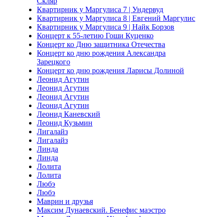
Скляр
Квартирник у Маргулиса 7 | Ундервуд
Квартирник у Маргулиса 8 | Евгений Маргулис
Квартирник у Маргулиса 9 | Найк Борзов
Концерт к 55-летию Гоши Куценко
Концерт ко Дню защитника Отечества
Концерт ко дню рождения Александра
Зарецкого
Концерт ко дню рождения Ларисы Долиной
Леонид Агутин
Леонид Агутин
Леонид Агутин
Леонид Агутин
Леонид Каневский
Леонид Кузьмин
Лигалайз
Лигалайз
Линда
Линда
Лолита
Лолита
Любэ
Любэ
Маврин и друзья
Максим Дунаевский. Бенефис маэстро