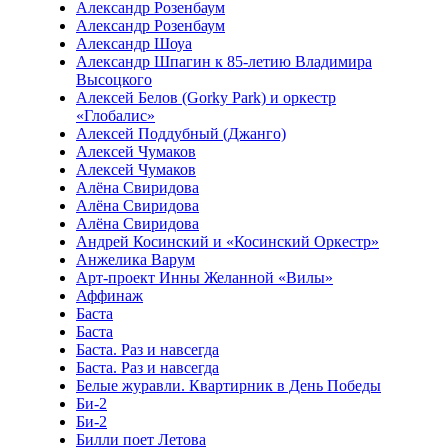
Александр Розенбаум
Александр Розенбаум
Александр Шоуа
Александр Шпагин к 85-летию Владимира
Высоцкого
Алексей Белов (Gorky Park) и оркестр
«Глобалис»
Алексей Поддубный (Джанго)
Алексей Чумаков
Алексей Чумаков
Алёна Свиридова
Алёна Свиридова
Алёна Свиридова
Андрей Косинский и «Косинский Оркестр»
Анжелика Варум
Арт-проект Инны Желанной «Вилы»
Аффинаж
Баста
Баста
Баста. Раз и навсегда
Баста. Раз и навсегда
Белые журавли. Квартирник в День Победы
Би-2
Би-2
Билли поет Летова