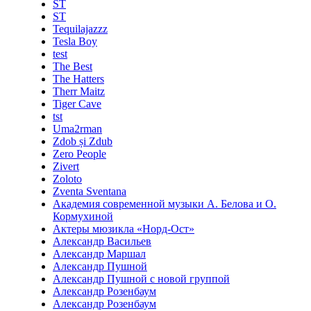
ST
ST
Tequilajazzz
Tesla Boy
test
The Best
The Hatters
Therr Maitz
Tiger Cave
tst
Uma2rman
Zdob și Zdub
Zero People
Zivert
Zoloto
Zventa Sventana
Академия современной музыки А. Белова и О.
Кормухиной
Актеры мюзикла «Норд-Ост»
Александр Васильев
Александр Маршал
Александр Пушной
Александр Пушной с новой группой
Александр Розенбаум
Александр Розенбаум