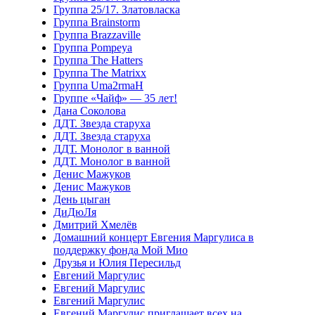
Группа 25/17. Златовласка
Группа Brainstorm
Группа Brazzaville
Группа Pompeya
Группа The Hatters
Группа The Matrixx
Группа Uma2rmaH
Группе «Чайф» — 35 лет!
Дана Соколова
ДДТ. Звезда старуха
ДДТ. Звезда старуха
ДДТ. Монолог в ванной
ДДТ. Монолог в ванной
Денис Мажуков
Денис Мажуков
День цыган
ДиДюЛя
Дмитрий Хмелёв
Домашний концерт Евгения Маргулиса в
поддержку фонда Мой Мио
Друзья и Юлия Пересильд
Евгений Маргулис
Евгений Маргулис
Евгений Маргулис
Евгений Маргулис приглашает всех на