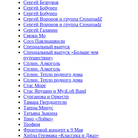
Сергей Безруков
Сергей Бобунец
Сергей Бобунец
Сергей Воронов и группа CrossroadZ
Сергей Воронов и группа Crossroadz
Сергей Галанин
Смоки Мо
Сосо Павлиашвили
Специальный выпуск
Специальный выпуск «Больше чем
путешествие»
Сплин. Алкоголь
Сплин. Алкоголь
Сплин. Тепло родного дома
Сплин. Тепло родного дома
Стас Море
Стас Ярушин и МузLoft Band
Сурганова и Оркестр
Тамара Гвердцители
Танцы Минус
Татьяна Зыкина
Трио «Лойко»
Трофим
Фронтовой концерт к 9 Мая
Хибла Герзмава «Классика и Джаз»