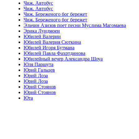
Чиж. Автобус
Чиж. Автобус
Чиж. Береженого бог бережет
Чиж. Береженого бог бережет
Эльчин Азизов поет песни Муслима Магомаева
Эрика Лундмоен
Юбилей Валерии
Юбилей Валерия Сюткина
Юбилей Игоря Бутмана
Юбилей Павла Фахртдинова
Юбилейный вечер Александра Шоуа
Юля Паршута
Юрий Гальцев
Юрий Лоза
Юрий Лоза
Юрий Стоянов
Юрий Стоянов
Юта
Отзывы к эфиру «Квартирник НТВ