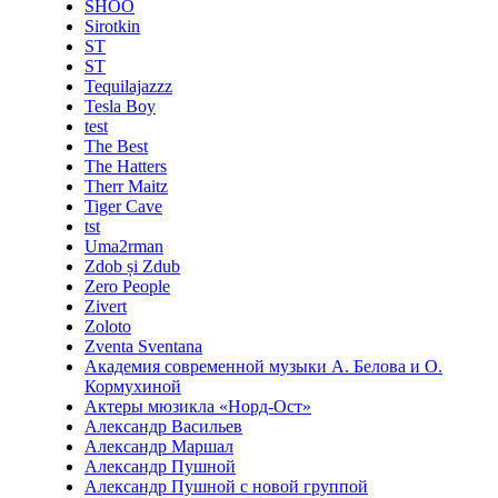
SHOO
Sirotkin
ST
ST
Tequilajazzz
Tesla Boy
test
The Best
The Hatters
Therr Maitz
Tiger Cave
tst
Uma2rman
Zdob și Zdub
Zero People
Zivert
Zoloto
Zventa Sventana
Академия современной музыки А. Белова и О.
Кормухиной
Актеры мюзикла «Норд-Ост»
Александр Васильев
Александр Маршал
Александр Пушной
Александр Пушной с новой группой