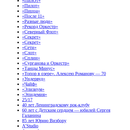
«ПилОт»
«Пилот»
«Пицца»
«После 11»
«Разные люди»
«Рекорд Оркестр»
«Северный Флот»
«Секрет»
«Секрет»
«Сети»
«Слот»
«Сплин»
«Сурганова и Оркестр»
«Танцы Минус»
«Топор в озере». Алексею Романову — 70
«Ундервуд»
«Чайф»
«Элизиум»
«Эпидемия»
25/17
40 лет Ленинградскому рок-клубу
60 лет с Детским сердцем — юбилей Сергея
Галанина
85 лет Юрию Визбору
A’Studio