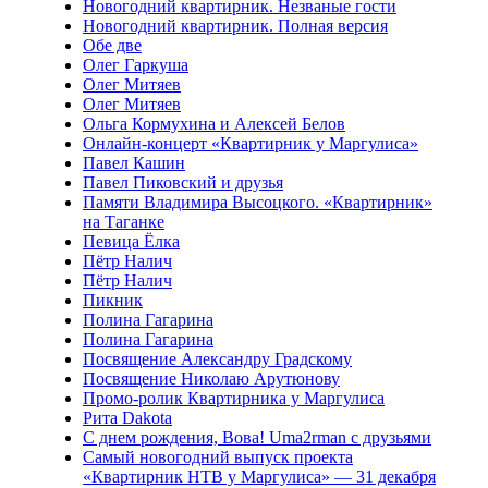
Новогодний квартирник. Незваные гости
Новогодний квартирник. Полная версия
Обе две
Олег Гаркуша
Олег Митяев
Олег Митяев
Ольга Кормухина и Алексей Белов
Онлайн-концерт «Квартирник у Маргулиса»
Павел Кашин
Павел Пиковский и друзья
Памяти Владимира Высоцкого. «Квартирник»
на Таганке
Певица Ёлка
Пётр Налич
Пётр Налич
Пикник
Полина Гагарина
Полина Гагарина
Посвящение Александру Градскому
Посвящение Николаю Арутюнову
Промо-ролик Квартирника у Маргулиса
Рита Dakota
С днем рождения, Вова! Uma2rman с друзьями
Самый новогодний выпуск проекта
«Квартирник НТВ у Маргулиса» — 31 декабря