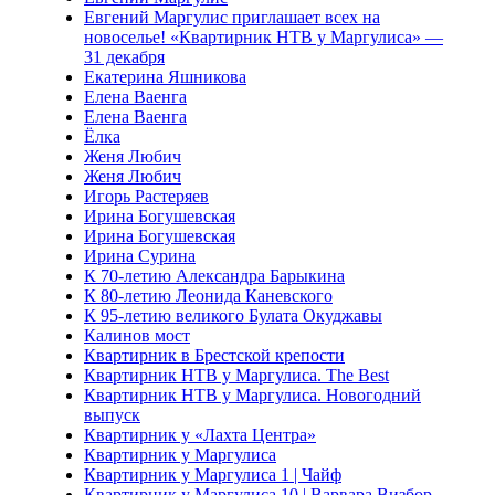
Евгений Маргулис приглашает всех на
новоселье! «Квартирник НТВ у Маргулиса» —
31 декабря
Екатерина Яшникова
Елена Ваенга
Елена Ваенга
Ёлка
Женя Любич
Женя Любич
Игорь Растеряев
Ирина Богушевская
Ирина Богушевская
Ирина Сурина
К 70-летию Александра Барыкина
К 80-летию Леонида Каневского
К 95-летию великого Булата Окуджавы
Калинов мост
Квартирник в Брестской крепости
Квартирник НТВ у Маргулиса. The Best
Квартирник НТВ у Маргулиса. Новогодний
выпуск
Квартирник у «Лахта Центра»
Квартирник у Маргулиса
Квартирник у Маргулиса 1 | Чайф
Квартирник у Маргулиса 10 | Варвара Визбор