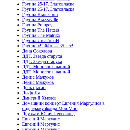
Группа 25/17. Златовласка
Группа 25/17. Златовласка
Группа Brainstorm
Группа Brazzaville
Группа Pompeya
Группа The Hatters
Группа The Matrixx
Группа Uma2rmaH
Группе «Чайф» — 35 лет!
Дана Соколова
ДДТ. Звезда старуха
ДДТ. Звезда старуха
ДДТ. Монолог в ванной
ДДТ. Монолог в ванной
Денис Мажуков
Денис Мажуков
День цыган
ДиДюЛя
Дмитрий Хмелёв
Домашний концерт Евгения Маргулиса в
поддержку фонда Мой Мио
Друзья и Юлия Пересильд
Евгений Маргулис
Евгений Маргулис
Евгений Маргулис