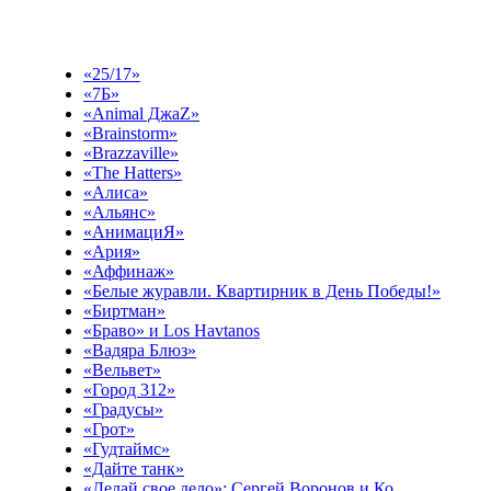
Выберите эфир
«25/17»
«7Б»
«Animal ДжаZ»
«Brainstorm»
«Brazzaville»
«The Hatters»
«Алиса»
«Альянс»
«АнимациЯ»
«Ария»
«Аффинаж»
«Белые журавли. Квартирник в День Победы!»
«Биртман»
«Браво» и Los Havtanos
«Вадяра Блюз»
«Вельвет»
«Город 312»
«Градусы»
«Грот»
«Гудтаймс»
«Дайте танк»
«Делай свое дело»: Сергей Воронов и Ко