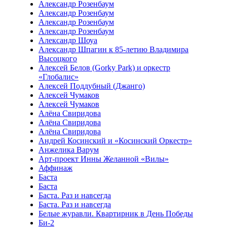
Александр Розенбаум
Александр Розенбаум
Александр Розенбаум
Александр Розенбаум
Александр Шоуа
Александр Шпагин к 85-летию Владимира
Высоцкого
Алексей Белов (Gorky Park) и оркестр
«Глобалис»
Алексей Поддубный (Джанго)
Алексей Чумаков
Алексей Чумаков
Алёна Свиридова
Алёна Свиридова
Алёна Свиридова
Андрей Косинский и «Косинский Оркестр»
Анжелика Варум
Арт-проект Инны Желанной «Вилы»
Аффинаж
Баста
Баста
Баста. Раз и навсегда
Баста. Раз и навсегда
Белые журавли. Квартирник в День Победы
Би-2