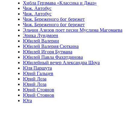
Хибла Герзмава «Классика и Джаз»
Чиж. Автобус
Чиж. Автобус
Чиж. Береженого бог бережет
Чиж. Береженого бог бережет
Эльчин Азизов поет песни Муслима Магомаева
Эрика Лундмоен
Юбилей Валерии
Юбилей Валерия Сюткина
Юбилей Игоря Бутмана
Юбилей Павла Фахртдинова
Юбилейный вечер Александра Шоуа
Юля Паршута
Юрий Гальцев
Юрий Лоза
Юрий Лоза
Юрий Стоянов
Юрий Стоянов
Юта