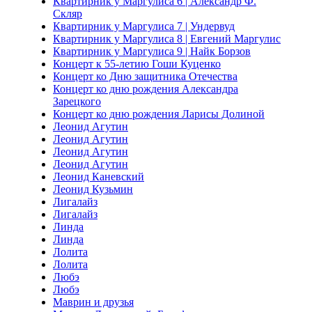
Квартирник у Маргулиса 6 | Александр Ф.
Скляр
Квартирник у Маргулиса 7 | Ундервуд
Квартирник у Маргулиса 8 | Евгений Маргулис
Квартирник у Маргулиса 9 | Найк Борзов
Концерт к 55-летию Гоши Куценко
Концерт ко Дню защитника Отечества
Концерт ко дню рождения Александра
Зарецкого
Концерт ко дню рождения Ларисы Долиной
Леонид Агутин
Леонид Агутин
Леонид Агутин
Леонид Агутин
Леонид Каневский
Леонид Кузьмин
Лигалайз
Лигалайз
Линда
Линда
Лолита
Лолита
Любэ
Любэ
Маврин и друзья