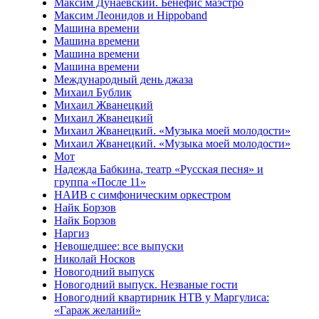
Максим Дунаевский. Бенефис маэстро
Максим Леонидов и Hippoband
Машина времени
Машина времени
Машина времени
Машина времени
Международный день джаза
Михаил Бублик
Михаил Жванецкий
Михаил Жванецкий
Михаил Жванецкий. «Музыка моей молодости»
Михаил Жванецкий. «Музыка моей молодости»
Мот
Надежда Бабкина, театр «Русская песня» и
группа «После 11»
НАИВ с симфоническим оркестром
Найк Борзов
Найк Борзов
Наргиз
Невошедшее: все выпуски
Николай Носков
Новогодний выпуск
Новогодний выпуск. Незваные гости
Новогодний квартирник НТВ у Маргулиса:
«Гараж желаний»