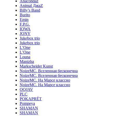
Anacondaz
Animal ДжаZ
Billy’s Band
Burito
Emin
F.P.G.
IOWA
JONY
Jukebox trio
Jukebox trio
L’One
L’One
Louna
Manizha
Markscheider Kunst
NoizeMC. Вселенная бесконечна
NoizeMC. Вселенная бесконечна
NoizeMC. На Марсе классно
NoizeMC. На Марсе классно
OQJAV
PLC
POKAPRЁT
Pompeya
SHAMAN
SHAMAN