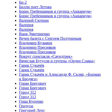
Би-2
Билли поет Летова
Борис Гребенщиков и группа «Аквариум»
Борис Гребенщиков и группа «Аквариум»
Валерий Сюткин
Валерия
Валерия
Ваня Дмитриенко
Вечер балета с Сергеем Полуниным
Владимир Кузьмин
Владимир Пресняков
Владимир Пресняков
Вокруг спектакля «Саундтрек»
Вячеслав Бутусов и группы «Орден Славы»
Гарик Сукачёв
Гарик Сукачёв
Гарик Сукачёв и Александр Ф. Скляр, «Боцман
и Бродяга»
Горан Брегович
Горан Брегович
Город 312
Город 312
Гоша Куценко
Градусы
Григорий Лепс