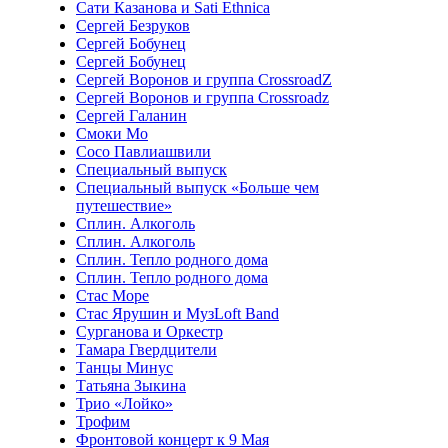
Сати Казанова и Sati Ethnica
Сергей Безруков
Сергей Бобунец
Сергей Бобунец
Сергей Воронов и группа CrossroadZ
Сергей Воронов и группа Crossroadz
Сергей Галанин
Смоки Мо
Сосо Павлиашвили
Специальный выпуск
Специальный выпуск «Больше чем
путешествие»
Сплин. Алкоголь
Сплин. Алкоголь
Сплин. Тепло родного дома
Сплин. Тепло родного дома
Стас Море
Стас Ярушин и МузLoft Band
Сурганова и Оркестр
Тамара Гвердцители
Танцы Минус
Татьяна Зыкина
Трио «Лойко»
Трофим
Фронтовой концерт к 9 Мая