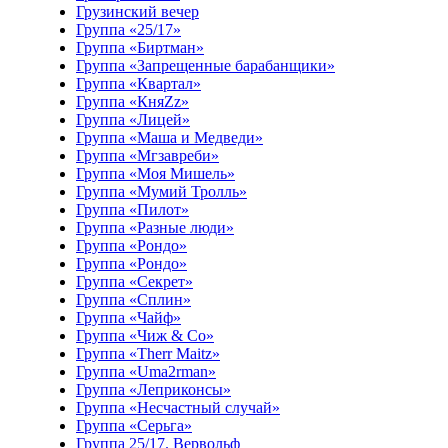
Грузинский вечер
Группа «25/17»
Группа «Биртман»
Группа «Запрещенные барабанщики»
Группа «Квартал»
Группа «КняZz»
Группа «Лицей»
Группа «Маша и Медведи»
Группа «Мгзавреби»
Группа «Моя Мишель»
Группа «Мумий Тролль»
Группа «Пилот»
Группа «Разные люди»
Группа «Рондо»
Группа «Рондо»
Группа «Секрет»
Группа «Сплин»
Группа «Чайф»
Группа «Чиж & Co»
Группа «Therr Maitz»
Группа «Uma2rman»
Группа «Леприконсы»
Группа «Несчастный случай»
Группа «Серьга»
Группа 25/17. Вервольф