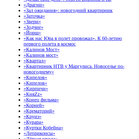
«Драгни»
«Зал ожидания»: новогодний квартирник
«Заточка»
«Звери»
«Зодчие»
«Йорш»
«Как нас Юра в полет провожал». К 60-летию
первого полета в космос
«Калинов Мост»
«Калинов мост»
«Квартал»
«Квартирник НТВ у Маргулиса. Новоселье по-
новогоднему»
«Кипелов»
«Кипелов»
«Кирпичи»
«КняZz»
«Конец фильма»
«Корней»
«Крематорий»
«Круиз»
«Курара»
«Куртки Кобейна»
«Леприконсы»
«Лётная школа»