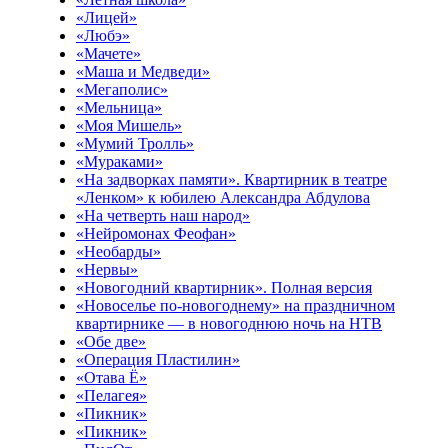
«Лицей»
«Любэ»
«Мачете»
«Маша и Медведи»
«Мегаполис»
«Мельница»
«Моя Мишель»
«Мумий Тролль»
«Мураками»
«На задворках памяти». Квартирник в театре
«Ленком» к юбилею Александра Абдулова
«На четверть наш народ»
«Нейромонах Феофан»
«Необарды»
«Нервы»
«Новогодний квартирник». Полная версия
«Новоселье по-новогоднему» на праздничном
квартирнике — в новогоднюю ночь на НТВ
«Обе две»
«Операция Пластилин»
«Отава Ё»
«Пелагея»
«Пикник»
«Пикник»