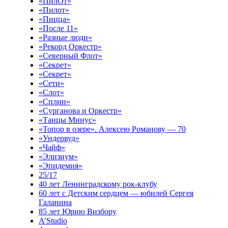
«ПилОт»
«Пилот»
«Пицца»
«После 11»
«Разные люди»
«Рекорд Оркестр»
«Северный Флот»
«Секрет»
«Секрет»
«Сети»
«Слот»
«Сплин»
«Сурганова и Оркестр»
«Танцы Минус»
«Топор в озере». Алексею Романову — 70
«Ундервуд»
«Чайф»
«Элизиум»
«Эпидемия»
25/17
40 лет Ленинградскому рок-клубу
60 лет с Детским сердцем — юбилей Сергея
Галанина
85 лет Юрию Визбору
A’Studio