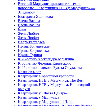
Евгений Маргулис приглашает всех на
новоселье! «Квартирник НТВ у Маргулиса» —
31 декабря
Екатерина Яшникова
Елена Ваенга
Елена Ваенга
Ёлка
Женя Любич
Женя Любич
Игорь Растеряев
Ирина Богушевская
Ирина Богушевская
Ирина Сурина
К 70-летию Александра Барыкина
К 80-летию Леонида Каневского
К 95-летию великого Булата Окуджавы
Калинов мост
Квартирник в Брестской крепости
Квартирник НТВ у Маргулиса. The Best
Квартирник НТВ у Маргулиса. Новогодний
выпуск
Квартирник у «Лахта Центра»
Квартирник у Маргулиса
Квартирник у Маргулиса 1 | Чайф
Квартирник у Маргулиса 10 | Варвара Визбор