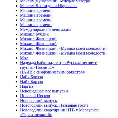
Максим Дунаевский. Бенефис маэстро
Максим Леонидов и Hippoband
Машина времени
Машина времени
Машина времени
Машина времени
Международный день джаза
Михаил Бублик
Михаил Жванецкий
Михаил Жванецкий
Михаил Жванецкий. «Музыка моей молодости»
Михаил Жванецкий. «Музыка моей молодости»
Мот
Надежда Бабкина, театр «Русская песня» и
группа «После 11»
НАИВ с симфоническим оркестром
Найк Борзов
Найк Борзов
Наргиз
Невошедшее: все выпуски
Николай Носков
Новогодний выпуск
Новогодний выпуск. Незваные гости
Новогодний квартирник НТВ у Маргулиса:
«Гараж желаний»