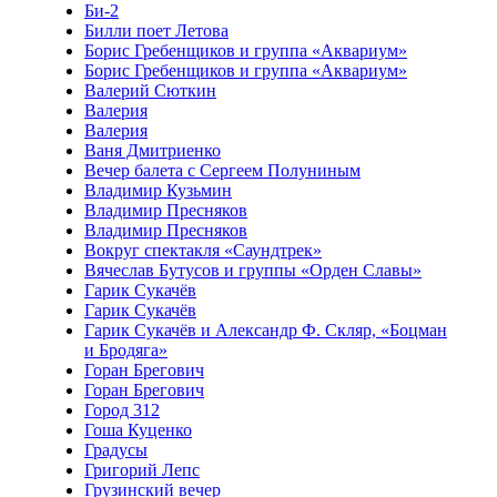
Би-2
Билли поет Летова
Борис Гребенщиков и группа «Аквариум»
Борис Гребенщиков и группа «Аквариум»
Валерий Сюткин
Валерия
Валерия
Ваня Дмитриенко
Вечер балета с Сергеем Полуниным
Владимир Кузьмин
Владимир Пресняков
Владимир Пресняков
Вокруг спектакля «Саундтрек»
Вячеслав Бутусов и группы «Орден Славы»
Гарик Сукачёв
Гарик Сукачёв
Гарик Сукачёв и Александр Ф. Скляр, «Боцман
и Бродяга»
Горан Брегович
Горан Брегович
Город 312
Гоша Куценко
Градусы
Григорий Лепс
Грузинский вечер