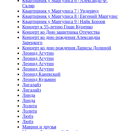
Квартирник у Маргулиса 6 | Александр Ф.
Скляр
Квартирник у Маргулиса 7 | Ундервуд
Квартирник у Маргулиса 8 | Евгений Маргулис
Квартирник у Маргулиса 9 | Найк Борзов
Концерт к 55-летию Гоши Куценко
Концерт ко Дню защитника Отечества
Концерт ко дню рождения Александра
Зарецкого
Концерт ко дню рождения Ларисы Долиной
Леонид Агутин
Леонид Агутин
Леонид Агутин
Леонид Агутин
Леонид Каневский
Леонид Кузьмин
Лигалайз
Лигалайз
Линда
Линда
Лолита
Лолита
Любэ
Любэ
Маврин и друзья