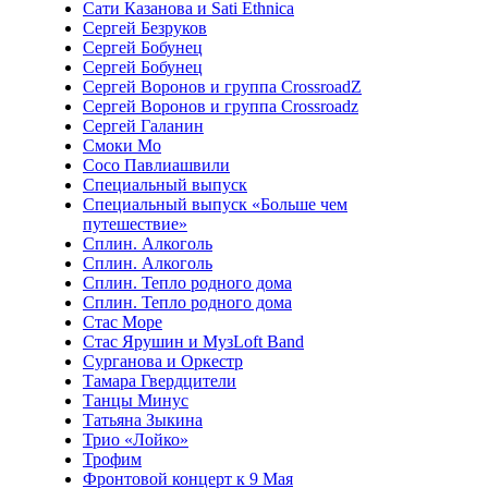
Сати Казанова и Sati Ethnica
Сергей Безруков
Сергей Бобунец
Сергей Бобунец
Сергей Воронов и группа CrossroadZ
Сергей Воронов и группа Crossroadz
Сергей Галанин
Смоки Мо
Сосо Павлиашвили
Специальный выпуск
Специальный выпуск «Больше чем
путешествие»
Сплин. Алкоголь
Сплин. Алкоголь
Сплин. Тепло родного дома
Сплин. Тепло родного дома
Стас Море
Стас Ярушин и МузLoft Band
Сурганова и Оркестр
Тамара Гвердцители
Танцы Минус
Татьяна Зыкина
Трио «Лойко»
Трофим
Фронтовой концерт к 9 Мая