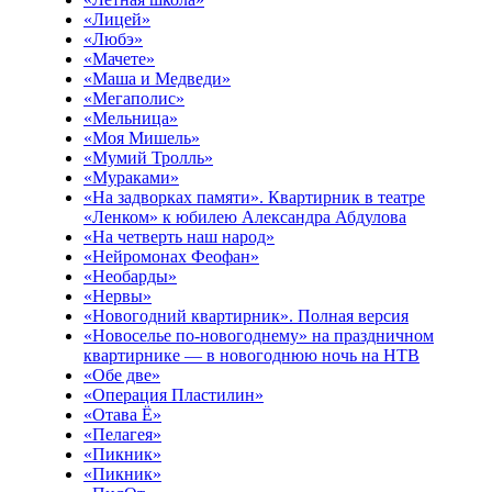
«Лицей»
«Любэ»
«Мачете»
«Маша и Медведи»
«Мегаполис»
«Мельница»
«Моя Мишель»
«Мумий Тролль»
«Мураками»
«На задворках памяти». Квартирник в театре
«Ленком» к юбилею Александра Абдулова
«На четверть наш народ»
«Нейромонах Феофан»
«Необарды»
«Нервы»
«Новогодний квартирник». Полная версия
«Новоселье по-новогоднему» на праздничном
квартирнике — в новогоднюю ночь на НТВ
«Обе две»
«Операция Пластилин»
«Отава Ё»
«Пелагея»
«Пикник»
«Пикник»