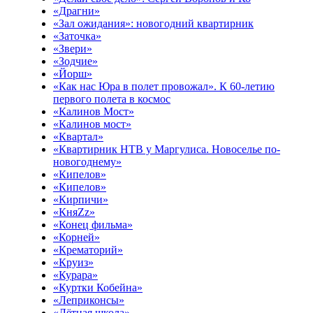
«Драгни»
«Зал ожидания»: новогодний квартирник
«Заточка»
«Звери»
«Зодчие»
«Йорш»
«Как нас Юра в полет провожал». К 60-летию
первого полета в космос
«Калинов Мост»
«Калинов мост»
«Квартал»
«Квартирник НТВ у Маргулиса. Новоселье по-
новогоднему»
«Кипелов»
«Кипелов»
«Кирпичи»
«КняZz»
«Конец фильма»
«Корней»
«Крематорий»
«Круиз»
«Курара»
«Куртки Кобейна»
«Леприконсы»
«Лётная школа»