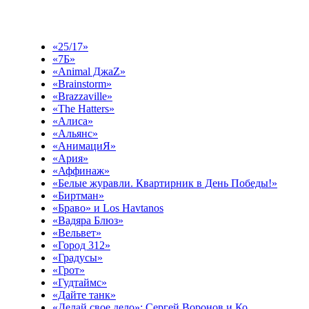
Выберите эфир
«25/17»
«7Б»
«Animal ДжаZ»
«Brainstorm»
«Brazzaville»
«The Hatters»
«Алиса»
«Альянс»
«АнимациЯ»
«Ария»
«Аффинаж»
«Белые журавли. Квартирник в День Победы!»
«Биртман»
«Браво» и Los Havtanos
«Вадяра Блюз»
«Вельвет»
«Город 312»
«Градусы»
«Грот»
«Гудтаймс»
«Дайте танк»
«Делай свое дело»: Сергей Воронов и Ко