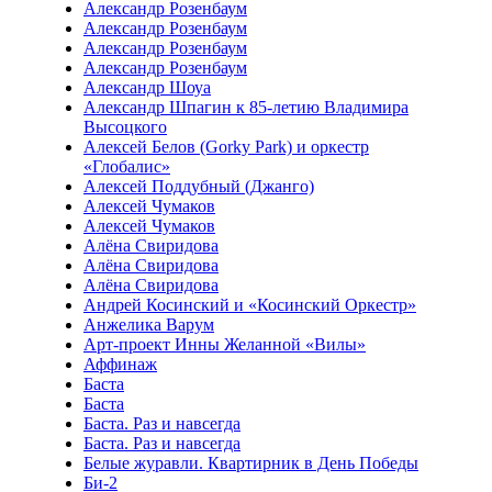
Александр Розенбаум
Александр Розенбаум
Александр Розенбаум
Александр Розенбаум
Александр Шоуа
Александр Шпагин к 85-летию Владимира
Высоцкого
Алексей Белов (Gorky Park) и оркестр
«Глобалис»
Алексей Поддубный (Джанго)
Алексей Чумаков
Алексей Чумаков
Алёна Свиридова
Алёна Свиридова
Алёна Свиридова
Андрей Косинский и «Косинский Оркестр»
Анжелика Варум
Арт-проект Инны Желанной «Вилы»
Аффинаж
Баста
Баста
Баста. Раз и навсегда
Баста. Раз и навсегда
Белые журавли. Квартирник в День Победы
Би-2