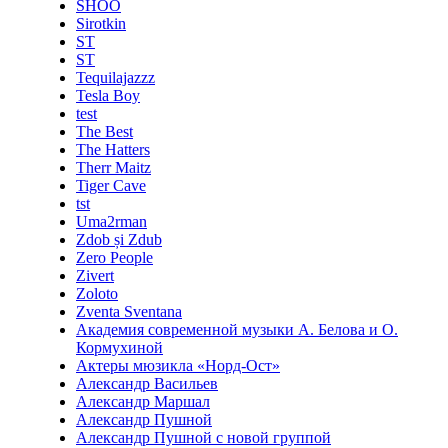
SHOO
Sirotkin
ST
ST
Tequilajazzz
Tesla Boy
test
The Best
The Hatters
Therr Maitz
Tiger Cave
tst
Uma2rman
Zdob și Zdub
Zero People
Zivert
Zoloto
Zventa Sventana
Академия современной музыки А. Белова и О.
Кормухиной
Актеры мюзикла «Норд-Ост»
Александр Васильев
Александр Маршал
Александр Пушной
Александр Пушной с новой группой