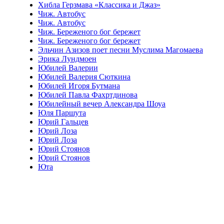
Хибла Герзмава «Классика и Джаз»
Чиж. Автобус
Чиж. Автобус
Чиж. Береженого бог бережет
Чиж. Береженого бог бережет
Эльчин Азизов поет песни Муслима Магомаева
Эрика Лундмоен
Юбилей Валерии
Юбилей Валерия Сюткина
Юбилей Игоря Бутмана
Юбилей Павла Фахртдинова
Юбилейный вечер Александра Шоуа
Юля Паршута
Юрий Гальцев
Юрий Лоза
Юрий Лоза
Юрий Стоянов
Юрий Стоянов
Юта