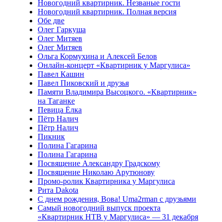
Новогодний квартирник. Незваные гости
Новогодний квартирник. Полная версия
Обе две
Олег Гаркуша
Олег Митяев
Олег Митяев
Ольга Кормухина и Алексей Белов
Онлайн-концерт «Квартирник у Маргулиса»
Павел Кашин
Павел Пиковский и друзья
Памяти Владимира Высоцкого. «Квартирник»
на Таганке
Певица Ёлка
Пётр Налич
Пётр Налич
Пикник
Полина Гагарина
Полина Гагарина
Посвящение Александру Градскому
Посвящение Николаю Арутюнову
Промо-ролик Квартирника у Маргулиса
Рита Dakota
С днем рождения, Вова! Uma2rman с друзьями
Самый новогодний выпуск проекта
«Квартирник НТВ у Маргулиса» — 31 декабря