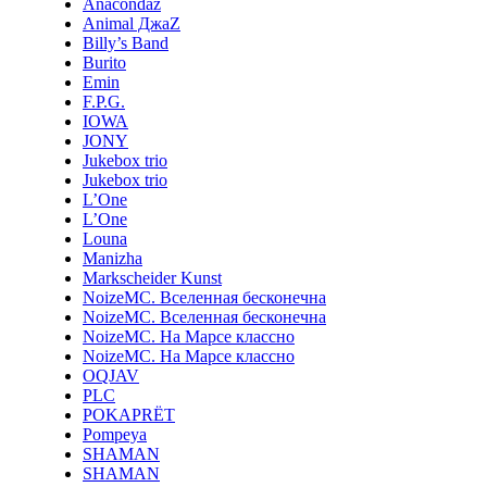
Anacondaz
Animal ДжаZ
Billy’s Band
Burito
Emin
F.P.G.
IOWA
JONY
Jukebox trio
Jukebox trio
L’One
L’One
Louna
Manizha
Markscheider Kunst
NoizeMC. Вселенная бесконечна
NoizeMC. Вселенная бесконечна
NoizeMC. На Марсе классно
NoizeMC. На Марсе классно
OQJAV
PLC
POKAPRЁT
Pompeya
SHAMAN
SHAMAN