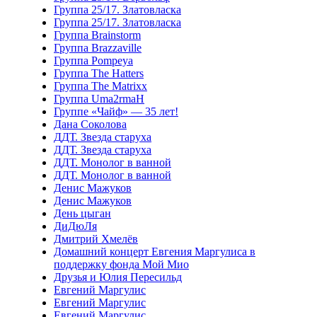
Группа 25/17. Златовласка
Группа 25/17. Златовласка
Группа Brainstorm
Группа Brazzaville
Группа Pompeya
Группа The Hatters
Группа The Matrixx
Группа Uma2rmaH
Группе «Чайф» — 35 лет!
Дана Соколова
ДДТ. Звезда старуха
ДДТ. Звезда старуха
ДДТ. Монолог в ванной
ДДТ. Монолог в ванной
Денис Мажуков
Денис Мажуков
День цыган
ДиДюЛя
Дмитрий Хмелёв
Домашний концерт Евгения Маргулиса в
поддержку фонда Мой Мио
Друзья и Юлия Пересильд
Евгений Маргулис
Евгений Маргулис
Евгений Маргулис