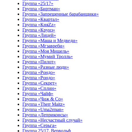
Группа «25/17»
Группа «Биртман»
Группа «Запрещенные барабанщики»
Группа «Квартал»
Группа «КняZz»
Группа «Круиз»
Группа «Лицей»
Группа «Маша и Медведи»
Группа «Мгзавреби»
Группа «Моя Мишель»
Группа «Мумий Тролль»
Группа «Пилот»
Группа «Разные люди»
Группа «Рондо»
Группа «Рондо»
Группа «Секрет»
Группа «Сплин»
Группа «Чайф»
Группа «Чиж & Co»
Группа «Therr Maitz»
Группа «Uma2rman»
Группа «Леприконсы»
Группа «Несчастный случай»
Группа «Серьга»
Группа 25/17. Вервольф