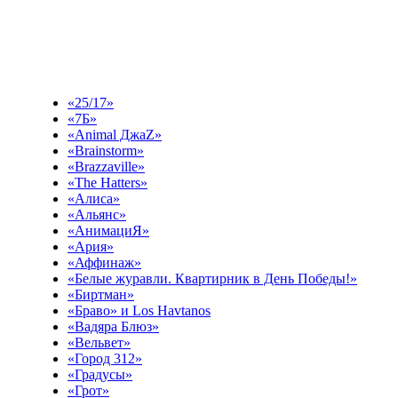
Выберите эфир
«25/17»
«7Б»
«Animal ДжаZ»
«Brainstorm»
«Brazzaville»
«The Hatters»
«Алиса»
«Альянс»
«АнимациЯ»
«Ария»
«Аффинаж»
«Белые журавли. Квартирник в День Победы!»
«Биртман»
«Браво» и Los Havtanos
«Вадяра Блюз»
«Вельвет»
«Город 312»
«Градусы»
«Грот»