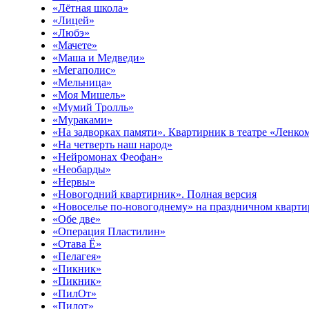
«Лётная школа»
«Лицей»
«Любэ»
«Мачете»
«Маша и Медведи»
«Мегаполис»
«Мельница»
«Моя Мишель»
«Мумий Тролль»
«Мураками»
«На задворках памяти». Квартирник в театре «Ленк
«На четверть наш народ»
«Нейромонах Феофан»
«Необарды»
«Нервы»
«Новогодний квартирник». Полная версия
«Новоселье по-новогоднему» на праздничном кварт
«Обе две»
«Операция Пластилин»
«Отава Ё»
«Пелагея»
«Пикник»
«Пикник»
«ПилОт»
«Пилот»