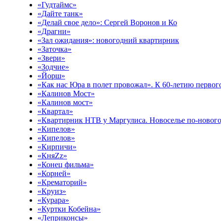
«Гудтаймс»
«Дайте танк»
«Делай свое дело»: Сергей Воронов и Ко
«Драгни»
«Зал ожидания»: новогодний квартирник
«Заточка»
«Звери»
«Зодчие»
«Йорш»
«Как нас Юра в полет провожал». К 60-летию первого
«Калинов Мост»
«Калинов мост»
«Квартал»
«Квартирник НТВ у Маргулиса. Новоселье по-новог
«Кипелов»
«Кипелов»
«Кирпичи»
«КняZz»
«Конец фильма»
«Корней»
«Крематорий»
«Круиз»
«Курара»
«Куртки Кобейна»
«Леприконсы»