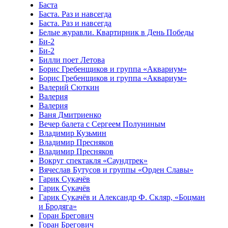
Баста
Баста. Раз и навсегда
Баста. Раз и навсегда
Белые журавли. Квартирник в День Победы
Би-2
Би-2
Билли поет Летова
Борис Гребенщиков и группа «Аквариум»
Борис Гребенщиков и группа «Аквариум»
Валерий Сюткин
Валерия
Валерия
Ваня Дмитриенко
Вечер балета с Сергеем Полуниным
Владимир Кузьмин
Владимир Пресняков
Владимир Пресняков
Вокруг спектакля «Саундтрек»
Вячеслав Бутусов и группы «Орден Славы»
Гарик Сукачёв
Гарик Сукачёв
Гарик Сукачёв и Александр Ф. Скляр, «Боцман
и Бродяга»
Горан Брегович
Горан Брегович