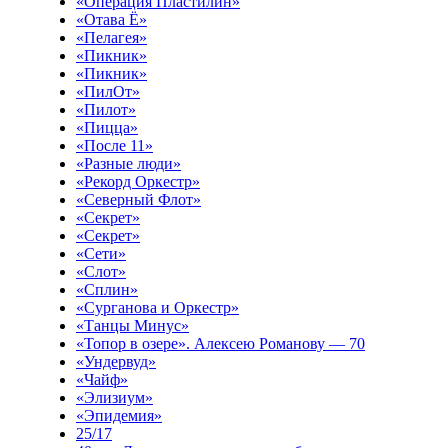
«Операция Пластилин»
«Отава Ё»
«Пелагея»
«Пикник»
«Пикник»
«ПилОт»
«Пилот»
«Пицца»
«После 11»
«Разные люди»
«Рекорд Оркестр»
«Северный Флот»
«Секрет»
«Секрет»
«Сети»
«Слот»
«Сплин»
«Сурганова и Оркестр»
«Танцы Минус»
«Топор в озере». Алексею Романову — 70
«Ундервуд»
«Чайф»
«Элизиум»
«Эпидемия»
25/17