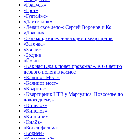
«Градусы»
«Грот»
«Гудтаймс»
«Дайте танк»
«Делай свое дело»: Сергей Воронов и Ко
«Драгни»
«Зал ожидания»: новогодний квартирник
«Заточка»
«Звери»
«Зодчие»
«Йорш»
«Как нас Юра в полет провожал». К 60-летию
первого полета в космос
«Калинов Мост»
«Калинов мост»
«Квартал»
«Квартирник НТВ у Маргулиса. Новоселье по-
новогоднему»
«Кипелов»
«Кипелов»
«Кирпичи»
«КняZz»
«Конец фильма»
«Корней»
«Крематорий»