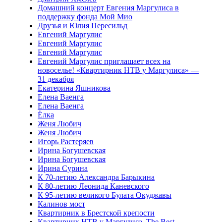
Домашний концерт Евгения Маргулиса в
поддержку фонда Мой Мио
Друзья и Юлия Пересильд
Евгений Маргулис
Евгений Маргулис
Евгений Маргулис
Евгений Маргулис приглашает всех на
новоселье! «Квартирник НТВ у Маргулиса» —
31 декабря
Екатерина Яшникова
Елена Ваенга
Елена Ваенга
Ёлка
Женя Любич
Женя Любич
Игорь Растеряев
Ирина Богушевская
Ирина Богушевская
Ирина Сурина
К 70-летию Александра Барыкина
К 80-летию Леонида Каневского
К 95-летию великого Булата Окуджавы
Калинов мост
Квартирник в Брестской крепости
Квартирник НТВ у Маргулиса. The Best