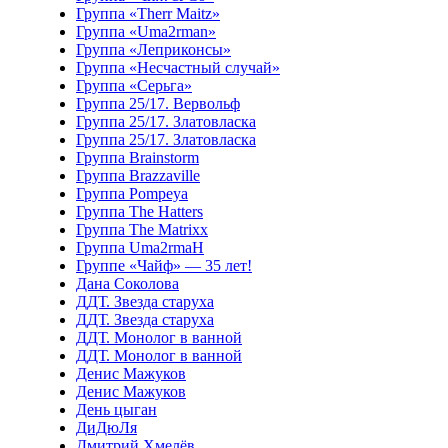
Группа «Therr Maitz»
Группа «Uma2rman»
Группа «Леприконсы»
Группа «Несчастный случай»
Группа «Серьга»
Группа 25/17. Вервольф
Группа 25/17. Златовласка
Группа 25/17. Златовласка
Группа Brainstorm
Группа Brazzaville
Группа Pompeya
Группа The Hatters
Группа The Matrixx
Группа Uma2rmaH
Группе «Чайф» — 35 лет!
Дана Соколова
ДДТ. Звезда старуха
ДДТ. Звезда старуха
ДДТ. Монолог в ванной
ДДТ. Монолог в ванной
Денис Мажуков
Денис Мажуков
День цыган
ДиДюЛя
Дмитрий Хмелёв