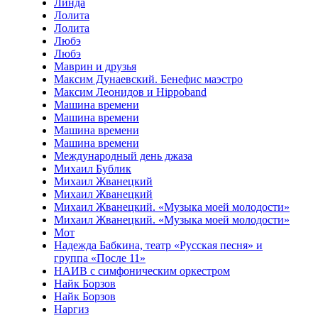
Линда
Лолита
Лолита
Любэ
Любэ
Маврин и друзья
Максим Дунаевский. Бенефис маэстро
Максим Леонидов и Hippoband
Машина времени
Машина времени
Машина времени
Машина времени
Международный день джаза
Михаил Бублик
Михаил Жванецкий
Михаил Жванецкий
Михаил Жванецкий. «Музыка моей молодости»
Михаил Жванецкий. «Музыка моей молодости»
Мот
Надежда Бабкина, театр «Русская песня» и
группа «После 11»
НАИВ с симфоническим оркестром
Найк Борзов
Найк Борзов
Наргиз