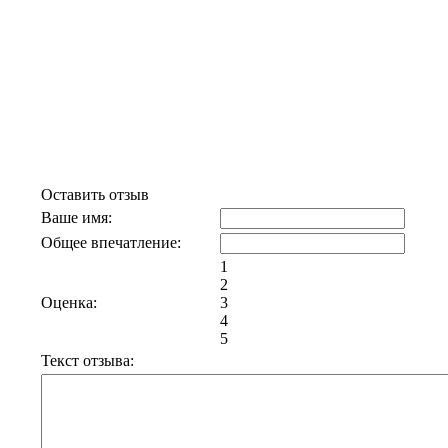
Отзывы к эфиру Памяти
Владимира Высоцкого.
"Квартирник" на Таганке
Оставить отзыв
Ваше имя:
Общее впечатление:
1
2
Оценка:
3
4
5
Текст отзыва: