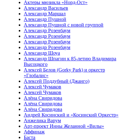
Актеры мюзикла «Норд-Ост»
Александр Васильев
Александр Маршал
Александр Пушной
Александр Пушной с новой группой
Александр Розенбаум
Александр Розенбаум
Александр Розенбаум
Александр Розенбаум
Александр Шоуа
Александр Шпагин к 85-летию Владимира
Высоцкого
Алексей Белов (Gorky Park) и оркестр
«Глобалис»
Алексей Поддубный (Джанго)
Алексей Чумаков
Алексей Чумаков
Алёна Свиридова
Алёна Свиридова
Алёна Свиридова
Андрей Косинский и «Косинский Оркестр»
Анжелика Варум
Арт-проект Инны Желанной «Вилы»
Аффинаж
Баста