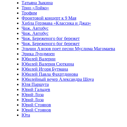
Татьяна Зыкина
Трио «Лойко»
Трофим
Фронтовой концерт к 9 Мая
Хибла Герзмава «Классика и Джаз»
Чиж. Автобус
Чиж. Автобус
Чиж. Береженого бог бережет
Чиж. Береженого бог бережет
Эльчин Азизов поет песни Муслима Магомаева
Эрика Лундмоен
Юбилей Валерии
Юбилей Валерия Сюткина
Юбилей Игоря Бутмана
Юбилей Павла Фахртдинова
Юбилейный вечер Александра Шоуа
Юля Паршута
Юрий Гальцев
Юрий Лоза
Юрий Лоза
Юрий Стоянов
Юрий Стоянов
Юта