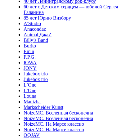
40 лет Ленинградскому рок-клубу
60 лет с Детским сердцем — юбилей Сергея
Галанина
85 лет Юрию Визбору
A’Studio
Anacondaz
Animal ДжаZ
Billy’s Band
Burito
Emin
F.P.G.
IOWA
JONY
Jukebox trio
Jukebox trio
L’One
L’One
Louna
Manizha
Markscheider Kunst
NoizeMC. Вселенная бесконечна
NoizeMC. Вселенная бесконечна
NoizeMC. На Марсе классно
NoizeMC. На Марсе классно
OQJAV