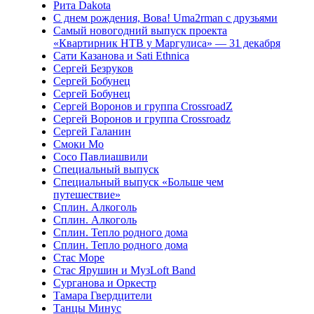
Рита Dakota
С днем рождения, Вова! Uma2rman с друзьями
Самый новогодний выпуск проекта
«Квартирник НТВ у Маргулиса» — 31 декабря
Сати Казанова и Sati Ethnica
Сергей Безруков
Сергей Бобунец
Сергей Бобунец
Сергей Воронов и группа CrossroadZ
Сергей Воронов и группа Crossroadz
Сергей Галанин
Смоки Мо
Сосо Павлиашвили
Специальный выпуск
Специальный выпуск «Больше чем
путешествие»
Сплин. Алкоголь
Сплин. Алкоголь
Сплин. Тепло родного дома
Сплин. Тепло родного дома
Стас Море
Стас Ярушин и МузLoft Band
Сурганова и Оркестр
Тамара Гвердцители
Танцы Минус