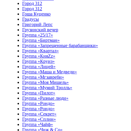
Город 312
Город 312
Гоша Куценко
Градусы
Григорий Лепс
Грузинский вечер
Группа «25/17»
Группа «Биртман»
Группа «Запрещенные барабанщики»
Группа «Квартал»
Группа «КняZz»
Группа «Круиз»
Группа «Лицей»
Группа «Маша и Медведи»
Группа «Мгзавреби»
Группа «Моя Мишель»
Группа «Мумий Тролль»
Группа «Пилот»
Группа «Разные люди»
Группа «Рондо»
Группа «Рондо»
Группа «Секрет»
Группа «Сплин»
Группа «Чайф»
Группа «Чиж & Co»