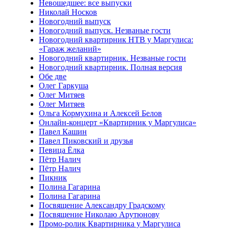
Невошедшее: все выпуски
Николай Носков
Новогодний выпуск
Новогодний выпуск. Незваные гости
Новогодний квартирник НТВ у Маргулиса:
«Гараж желаний»
Новогодний квартирник. Незваные гости
Новогодний квартирник. Полная версия
Обе две
Олег Гаркуша
Олег Митяев
Олег Митяев
Ольга Кормухина и Алексей Белов
Онлайн-концерт «Квартирник у Маргулиса»
Павел Кашин
Павел Пиковский и друзья
Певица Ёлка
Пётр Налич
Пётр Налич
Пикник
Полина Гагарина
Полина Гагарина
Посвящение Александру Градскому
Посвящение Николаю Арутюнову
Промо-ролик Квартирника у Маргулиса