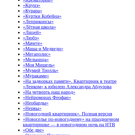
«Круиз»
«Курара»
«Куртки Кобейна»
«Леприконсы»
«Лётная школа»
«Лицей»
«Любэ»
«Мачете»
«Маша и Медведи»
«Мегаполис»
«Мельница»
«Моя Мишель»
«Мумий Тролль»
«Мураками»
«На задворках памяти». Квартирник в театре
«Ленком» к юбилею Александра Абдулова
«На четверть наш народ»
«Нейромонах Феофан»
«Необарды»
«Нервы»
«Новогодний квартирник». Полная версия
«Новоселье по-новогоднему» на праздничном
квартирнике — в новогоднюю ночь на НТВ
«Обе две»