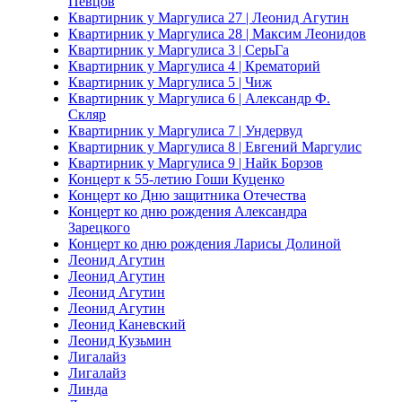
Певцов
Квартирник у Маргулиса 27 | Леонид Агутин
Квартирник у Маргулиса 28 | Максим Леонидов
Квартирник у Маргулиса 3 | СерьГа
Квартирник у Маргулиса 4 | Крематорий
Квартирник у Маргулиса 5 | Чиж
Квартирник у Маргулиса 6 | Александр Ф.
Скляр
Квартирник у Маргулиса 7 | Ундервуд
Квартирник у Маргулиса 8 | Евгений Маргулис
Квартирник у Маргулиса 9 | Найк Борзов
Концерт к 55-летию Гоши Куценко
Концерт ко Дню защитника Отечества
Концерт ко дню рождения Александра
Зарецкого
Концерт ко дню рождения Ларисы Долиной
Леонид Агутин
Леонид Агутин
Леонид Агутин
Леонид Агутин
Леонид Каневский
Леонид Кузьмин
Лигалайз
Лигалайз
Линда