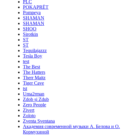
PLC
POKAPRЁT
Pompeya
SHAMAN
SHAMAN
SHOO
Sirotkin
ST
ST
Tequilajazzz
Tesla Boy
test
The Best
The Hatters
Therr Maitz
Tiger Cave
tst
Uma2rman
Zdob și Zdub
Zero People
Zivert
Zoloto
Zventa Sventana
Академия современной музыки А. Белова и О.
Кормухиной