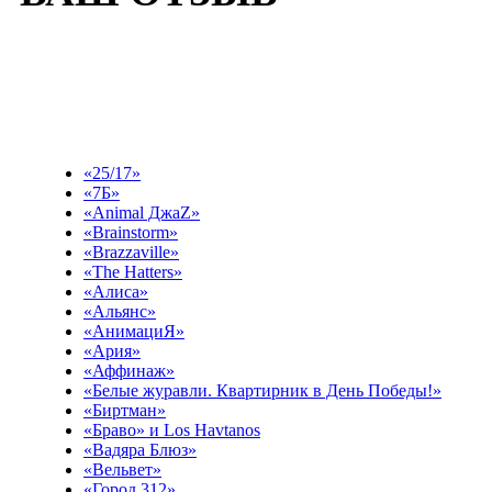
Выберите эфир
«25/17»
«7Б»
«Animal ДжаZ»
«Brainstorm»
«Brazzaville»
«The Hatters»
«Алиса»
«Альянс»
«АнимациЯ»
«Ария»
«Аффинаж»
«Белые журавли. Квартирник в День Победы!»
«Биртман»
«Браво» и Los Havtanos
«Вадяра Блюз»
«Вельвет»
«Город 312»