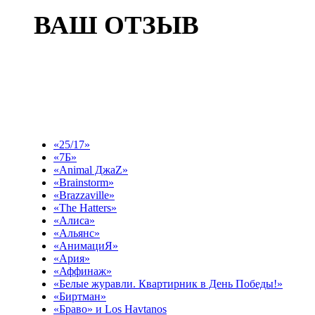
ВАШ ОТЗЫВ
Выберите эфир
«25/17»
«7Б»
«Animal ДжаZ»
«Brainstorm»
«Brazzaville»
«The Hatters»
«Алиса»
«Альянс»
«АнимациЯ»
«Ария»
«Аффинаж»
«Белые журавли. Квартирник в День Победы!»
«Биртман»
«Браво» и Los Havtanos