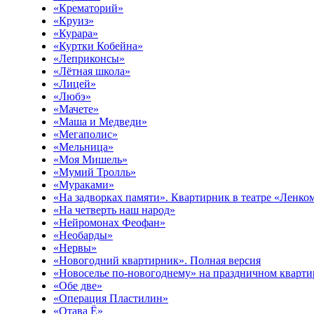
«Крематорий»
«Круиз»
«Курара»
«Куртки Кобейна»
«Леприконсы»
«Лётная школа»
«Лицей»
«Любэ»
«Мачете»
«Маша и Медведи»
«Мегаполис»
«Мельница»
«Моя Мишель»
«Мумий Тролль»
«Мураками»
«На задворках памяти». Квартирник в театре «Ленк
«На четверть наш народ»
«Нейромонах Феофан»
«Необарды»
«Нервы»
«Новогодний квартирник». Полная версия
«Новоселье по-новогоднему» на праздничном кварт
«Обе две»
«Операция Пластилин»
«Отава Ё»