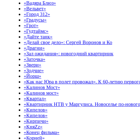
«Вадяра Блюз»
«Вельвет»
«Город 312»
«Градусы»
«Грот»
«Гудтаймс»
«Дайте танк»
«Делай свое дело»: Сергей Воронов и Ко
«Драгни»
«Зал ожидания»: новогодний квартирник
«Заточка»
«Звери»
«Зодчие»
«Йорш»
«Как нас Юра в полет провожал». К 60-летию первого
«Калинов Мост»
«Калинов мост»
«Квартал»
«Квартирник НТВ у Маргулиса. Новоселье по-новог
«Кипелов»
«Кипелов»
«Кирпичи»
«КняZz»
«Конец фильма»
«Корней»