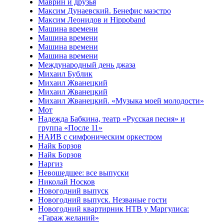
Маврин и друзья
Максим Дунаевский. Бенефис маэстро
Максим Леонидов и Hippoband
Машина времени
Машина времени
Машина времени
Машина времени
Международный день джаза
Михаил Бублик
Михаил Жванецкий
Михаил Жванецкий
Михаил Жванецкий. «Музыка моей молодости»
Мот
Надежда Бабкина, театр «Русская песня» и
группа «После 11»
НАИВ с симфоническим оркестром
Найк Борзов
Найк Борзов
Наргиз
Невошедшее: все выпуски
Николай Носков
Новогодний выпуск
Новогодний выпуск. Незваные гости
Новогодний квартирник НТВ у Маргулиса:
«Гараж желаний»