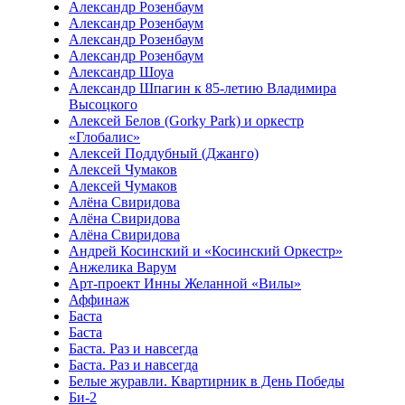
Александр Розенбаум
Александр Розенбаум
Александр Розенбаум
Александр Розенбаум
Александр Шоуа
Александр Шпагин к 85-летию Владимира
Высоцкого
Алексей Белов (Gorky Park) и оркестр
«Глобалис»
Алексей Поддубный (Джанго)
Алексей Чумаков
Алексей Чумаков
Алёна Свиридова
Алёна Свиридова
Алёна Свиридова
Андрей Косинский и «Косинский Оркестр»
Анжелика Варум
Арт-проект Инны Желанной «Вилы»
Аффинаж
Баста
Баста
Баста. Раз и навсегда
Баста. Раз и навсегда
Белые журавли. Квартирник в День Победы
Би-2