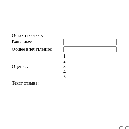
Отзывы к эфиру Михаил
Жванецкий. "Музыка моей
молодости"
Оставить отзыв
Ваше имя:
Общее впечатление:
1
2
Оценка:
3
4
5
Текст отзыва: