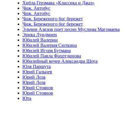
Хибла Герзмава «Классика и Джаз»
Чиж. Автобус
Чиж. Автобус
Чиж. Береженого бог бережет
Чиж. Береженого бог бережет
Эльчин Азизов поет песни Муслима Магомаева
Эрика Лундмоен
Юбилей Валерии
Юбилей Валерия Сюткина
Юбилей Игоря Бутмана
Юбилей Павла Фахртдинова
Юбилейный вечер Александра Шоуа
Юля Паршута
Юрий Гальцев
Юрий Лоза
Юрий Лоза
Юрий Стоянов
Юрий Стоянов
Юта