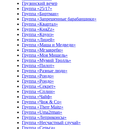
Грузинский вечер
Группа «25/17»
Группа «Биртман»
Группа «Запрещенные барабанщики»
Группа «Квартал»
Группа «КняZz»
Группа «Круиз»
Группа «Лицей»
Группа «Маша и Медведи»
Группа «Мгзавреби»
Группа «Моя Мишель»
Группа «Мумий Тролль»
Группа «Пилот»
Группа «Разные люди»
Группа «Рондо»
Группа «Рондо»
Группа «Секрет»
Группа «Сплин»
Группа «Чайф»
Группа «Чиж & Co»
Группа «Therr Maitz»
Группа «Uma2rman»
Группа «Леприконсы»
Группа «Несчастный случай»
Группа «Серьга»