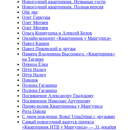
Новогодний квартирник. Незваные гости
Новогодний квартирник. Полная версия
Обе две
Олег Гаркуша
Олег Митяев
Олег Митяев
Ольга Кормухина и Алексей Белов
Онлайн-концерт «Квартирник у Маргулиса»
Павел Кашин
Павел Пиковский и друзья
Памяти Владимира Высоцкого. «Квартирник»
на Таганке
Певица Ёлка
Пётр Налич
Пётр Налич
Пикник
Полина Гагарина
Полина Гагарина
Посвящение Александру Градскому
Посвящение Николаю Арутюнову
Промо-ролик Квартирника у Маргулиса
Рита Dakota
С днем рождения, Вова! Uma2rman с друзьями
Самый новогодний выпуск проекта
«Квартирник НТВ у Маргулиса» — 31 декабря