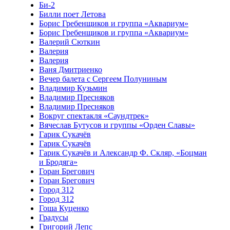
Би-2
Билли поет Летова
Борис Гребенщиков и группа «Аквариум»
Борис Гребенщиков и группа «Аквариум»
Валерий Сюткин
Валерия
Валерия
Ваня Дмитриенко
Вечер балета с Сергеем Полуниным
Владимир Кузьмин
Владимир Пресняков
Владимир Пресняков
Вокруг спектакля «Саундтрек»
Вячеслав Бутусов и группы «Орден Славы»
Гарик Сукачёв
Гарик Сукачёв
Гарик Сукачёв и Александр Ф. Скляр, «Боцман
и Бродяга»
Горан Брегович
Горан Брегович
Город 312
Город 312
Гоша Куценко
Градусы
Григорий Лепс