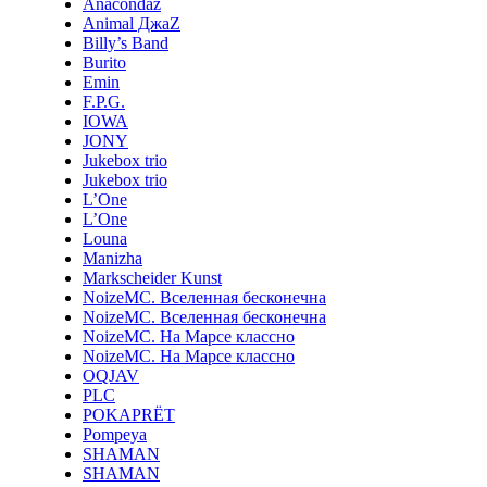
Anacondaz
Animal ДжаZ
Billy’s Band
Burito
Emin
F.P.G.
IOWA
JONY
Jukebox trio
Jukebox trio
L’One
L’One
Louna
Manizha
Markscheider Kunst
NoizeMC. Вселенная бесконечна
NoizeMC. Вселенная бесконечна
NoizeMC. На Марсе классно
NoizeMC. На Марсе классно
OQJAV
PLC
POKAPRЁT
Pompeya
SHAMAN
SHAMAN