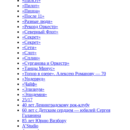
«ПилОт»
«Пилот»
«Пицца»
«После 11»
«Разные люди»
«Рекорд Оркестр»
«Северный Флот»
«Секрет»
«Секрет»
«Сети»
«Слот»
«Сплин»
«Сурганова и Оркестр»
«Танцы Минус»
«Топор в озере». Алексею Романову — 70
«Ундервуд»
«Чайф»
«Элизиум»
«Эпидемия»
25/17
40 лет Ленинградскому рок-клубу
60 лет с Детским сердцем — юбилей Сергея
Галанина
85 лет Юрию Визбору
A’Studio