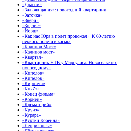
«Драгни»
«Зал ожидания»: новогодний квартирник
«Заточка»
«Звери»
«Зодчие»
«Йорш»
«Как нас Юра в полет провожал». К 60-летию
первого полета в космос
«Калинов Мост»
«Калинов мост»
«Квартал»
«Квартирник НТВ у Маргулиса. Новоселье по-
новогоднему»
«Кипелов»
«Кипелов»
«Кирпичи»
«КняZz»
«Конец фильма»
«Корней»
«Крематорий»
«Круиз»
«Курара»
«Куртки Кобейна»
«Леприконсы»
«Лётная школа»