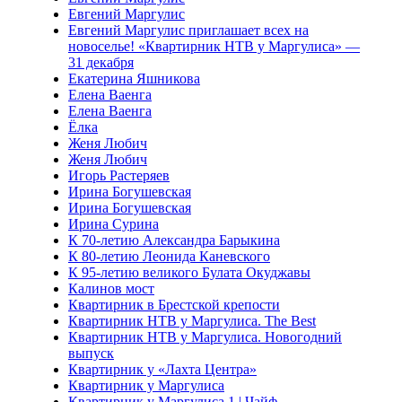
Евгений Маргулис
Евгений Маргулис приглашает всех на
новоселье! «Квартирник НТВ у Маргулиса» —
31 декабря
Екатерина Яшникова
Елена Ваенга
Елена Ваенга
Ёлка
Женя Любич
Женя Любич
Игорь Растеряев
Ирина Богушевская
Ирина Богушевская
Ирина Сурина
К 70-летию Александра Барыкина
К 80-летию Леонида Каневского
К 95-летию великого Булата Окуджавы
Калинов мост
Квартирник в Брестской крепости
Квартирник НТВ у Маргулиса. The Best
Квартирник НТВ у Маргулиса. Новогодний
выпуск
Квартирник у «Лахта Центра»
Квартирник у Маргулиса
Квартирник у Маргулиса 1 | Чайф