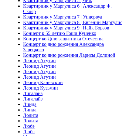
Квартирник у Маргулиса 5 | Чиж
Квартирник у Маргулиса 6 | Александр Ф.
Скляр
Квартирник у Маргулиса 7 | Ундервуд
Квартирник у Маргулиса 8 | Евгений Маргулис
Квартирник у Маргулиса 9 | Найк Борзов
Концерт к 55-летию Гоши Куценко
Концерт ко Дню защитника Отечества
Концерт ко дню рождения Александра
Зарецкого
Концерт ко дню рождения Ларисы Долиной
Леонид Агутин
Леонид Агутин
Леонид Агутин
Леонид Агутин
Леонид Каневский
Леонид Кузьмин
Лигалайз
Лигалайз
Линда
Линда
Лолита
Лолита
Любэ
Любэ