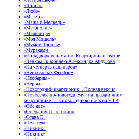
«Лицей»
«Любэ»
«Мачете»
«Маша и Медведи»
«Мегаполис»
«Мельница»
«Моя Мишель»
«Мумий Тролль»
«Мураками»
«На задворках памяти». Квартирник в театре
«Ленком» к юбилею Александра Абдулова
«На четверть наш народ»
«Нейромонах Феофан»
«Необарды»
«Нервы»
«Новогодний квартирник». Полная версия
«Новоселье по-новогоднему» на праздничном
квартирнике — в новогоднюю ночь на НТВ
«Обе две»
«Операция Пластилин»
«Отава Ё»
«Пелагея»
«Пикник»
«Пикник»