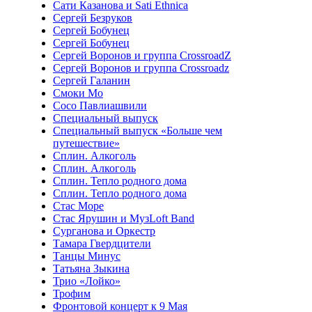
Сати Казанова и Sati Ethnica
Сергей Безруков
Сергей Бобунец
Сергей Бобунец
Сергей Воронов и группа CrossroadZ
Сергей Воронов и группа Crossroadz
Сергей Галанин
Смоки Мо
Сосо Павлиашвили
Специальный выпуск
Специальный выпуск «Больше чем
путешествие»
Сплин. Алкоголь
Сплин. Алкоголь
Сплин. Тепло родного дома
Сплин. Тепло родного дома
Стас Море
Стас Ярушин и МузLoft Band
Сурганова и Оркестр
Тамара Гвердцители
Танцы Минус
Татьяна Зыкина
Трио «Лойко»
Трофим
Фронтовой концерт к 9 Мая