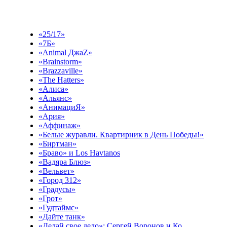
Выберите эфир
«25/17»
«7Б»
«Animal ДжаZ»
«Brainstorm»
«Brazzaville»
«The Hatters»
«Алиса»
«Альянс»
«АнимациЯ»
«Ария»
«Аффинаж»
«Белые журавли. Квартирник в День Победы!»
«Биртман»
«Браво» и Los Havtanos
«Вадяра Блюз»
«Вельвет»
«Город 312»
«Градусы»
«Грот»
«Гудтаймс»
«Дайте танк»
«Делай свое дело»: Сергей Воронов и Ко