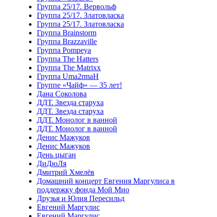
Группа 25/17. Вервольф
Группа 25/17. Златовласка
Группа 25/17. Златовласка
Группа Brainstorm
Группа Brazzaville
Группа Pompeya
Группа The Hatters
Группа The Matrixx
Группа Uma2rmaH
Группе «Чайф» — 35 лет!
Дана Соколова
ДДТ. Звезда старуха
ДДТ. Звезда старуха
ДДТ. Монолог в ванной
ДДТ. Монолог в ванной
Денис Мажуков
Денис Мажуков
День цыган
ДиДюЛя
Дмитрий Хмелёв
Домашний концерт Евгения Маргулиса в
поддержку фонда Мой Мио
Друзья и Юлия Пересильд
Евгений Маргулис
Евгений Маргулис