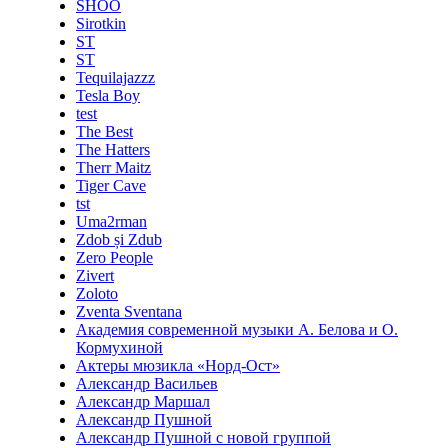
SHOO
Sirotkin
ST
ST
Tequilajazzz
Tesla Boy
test
The Best
The Hatters
Therr Maitz
Tiger Cave
tst
Uma2rman
Zdob și Zdub
Zero People
Zivert
Zoloto
Zventa Sventana
Академия современной музыки А. Белова и О.
Кормухиной
Актеры мюзикла «Норд-Ост»
Александр Васильев
Александр Маршал
Александр Пушной
Александр Пушной с новой группой